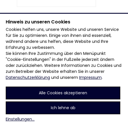
Hinweis zu unseren Cookies
Wilde Hummel 3er von Nico
Cookies helfen uns, unsere Website und unseren Service
für Sie zu optimieren. Einige von ihnen sind essenziell,
Großer Bodenkreisel mit
während andere uns helfen, diese Website und Ihre
Farbwechsel und Brummgeräusch
Erfahrung zu verbessern.
Sie können Ihre Zustimmung über den Menüpunkt
"Cookie-Einstellungen" in der Fußzeile jederzeit ändern
oder zurückziehen. Weitere Informationen zu Cookies und
zum Betreiber der Website erhalten Sie in unserer
Datenschutzerklärung
und unserem
Impressum
.
Strobe Flash 3er von Nico
Helles Flash-Blitzlicht mit Crackling
Alle Cookies akzeptieren
Ich lehne ab
Einstellungen
...
Seite 1 von 2