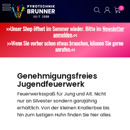
0
>>Unser Shop öffnet im Sommer wieder. Bitte im
Newsletter
anmelden
.<<
>>Wenn Sie vorher schon etwas brauchen, können Sie gerne
anrufen.<<
Genehmigungsfreies
Jugendfeuerwerk
Feuerwerksspaß für Jung und Alt. Nicht
nur an Silvester sondern ganzjährig
erhältlich. Von der kleinen Knallerbse bis
hin zum lustigen Huhn finden Sie hier alles.