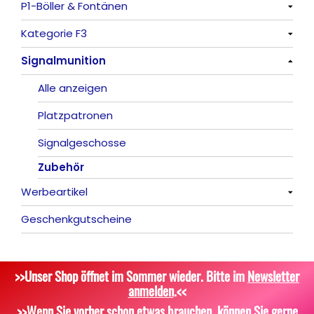
P1-Böller & Fontänen
Römische Lichter
Feuerschriften
Alle anzeigen
Kategorie F3
Indoor-Fontänen
Alle anzeigen
Signalmunition
Herz- und Konfetti-Shooter
Alle anzeigen
Wunderkerzen, Fackeln
Alle anzeigen
Tischfeuerwerk
Platzpatronen
Silvestergießen
Signalgeschosse
Zubehör
Dekoration, Knicklichter
Werbeartikel
Scherzartikel
Geschenkgutscheine
Alle anzeigen
Bekleidung
>>Unser Shop öffnet im Sommer wieder. Bitte im
Newsletter
Attrappen
anmelden
.<<
Sonstiges
>>Wenn Sie vorher schon etwas brauchen, können Sie gerne