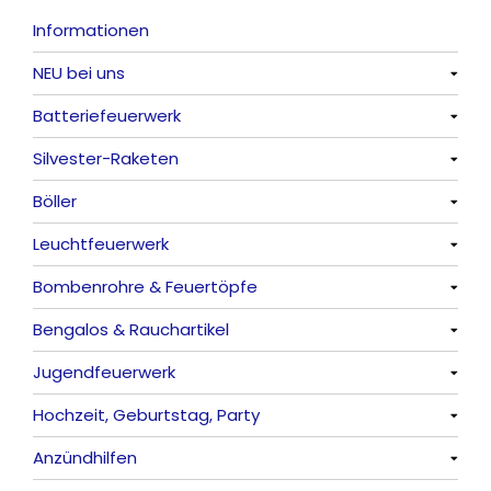
Informationen
NEU bei uns
Batteriefeuerwerk
Alle anzeigen
Silvester-Raketen
Alle anzeigen
Böller
Alle anzeigen
Leuchtfeuerwerk
Alle anzeigen
Bombenrohre & Feuertöpfe
China-Böller
Alle anzeigen
Bengalos & Rauchartikel
Knaller / Kanonenschläge
Vulkane
Alle anzeigen
Jugendfeuerwerk
Reibkopfknaller
Fontänen
Mit Rumms
Alle anzeigen
Hochzeit, Geburtstag, Party
Frösche, Pfeiffer
Sonnen
Bezaubernde Effekte
Bengalos
Alle anzeigen
Anzündhilfen
Feuervögel
Rauchartikel
Alle anzeigen