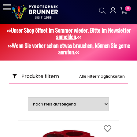
0
>>Unser Shop öffnet im Sommer wieder. Bitte im
Newsletter
anmelden
.<<
>>Wenn Sie vorher schon etwas brauchen, können Sie gerne
anrufen.<<
Produkte filtern
Alle Filtermöglichkeiten