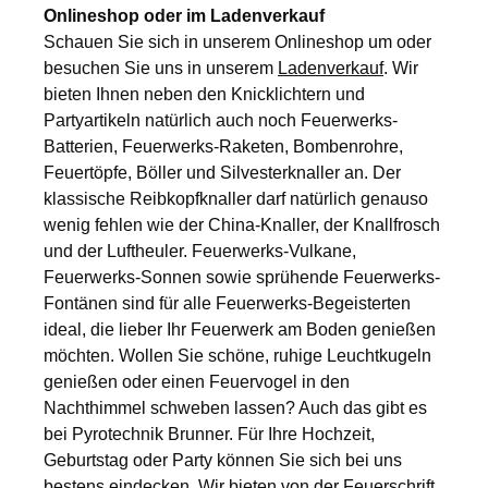
Onlineshop oder im
Ladenverkauf
Schauen Sie sich in unserem Onlineshop um oder
besuchen Sie uns in unserem
Ladenverkauf
. Wir
bieten Ihnen neben den Knicklichtern und
Partyartikeln natürlich auch noch
Feuerwerks-
Batterien
,
Feuerwerks-Raketen
,
Bombenrohre
,
Feuertöpfe
,
Böller und Silvesterknaller
an. Der
klassische
Reibkopfknaller
darf natürlich genauso
wenig fehlen wie der
China-Knaller
, der
Knallfrosch
und der
Luftheuler
.
Feuerwerks-Vulkane
,
Feuerwerks-Sonnen
sowie sprühende
Feuerwerks-
Fontänen
sind für alle Feuerwerks-Begeisterten
ideal, die lieber Ihr Feuerwerk am Boden genießen
möchten. Wollen Sie schöne, ruhige
Leuchtkugeln
genießen oder einen
Feuervogel
in den
Nachthimmel schweben lassen? Auch das gibt es
bei Pyrotechnik Brunner. Für Ihre Hochzeit,
Geburtstag oder Party können Sie sich bei uns
bestens eindecken. Wir bieten von der
Feuerschrift
,