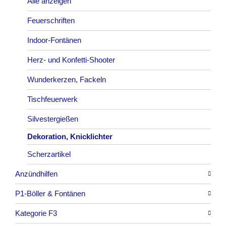
Feuervögel
Rauchartikel
Alle anzeigen
Römische Lichter
Feuerschriften
Indoor-Fontänen
Herz- und Konfetti-Shooter
Wunderkerzen, Fackeln
Tischfeuerwerk
Silvestergießen
Dekoration, Knicklichter
Scherzartikel
Anzündhilfen
P1-Böller & Fontänen
Alle anzeigen
Kategorie F3
Alle anzeigen