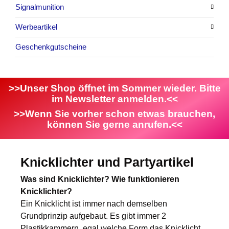
Signalmunition
Alle anzeigen
Werbeartikel
Alle anzeigen
Geschenkgutscheine
Platzpatronen
Alle anzeigen
Signalgeschosse
Bekleidung
Zubehör
Attrappen
>>Unser Shop öffnet im Sommer wieder. Bitte
im
Newsletter anmelden
.<<
Sonstiges
>>Wenn Sie vorher schon etwas brauchen,
können Sie gerne anrufen.<<
Knicklichter und Partyartikel
Was sind Knicklichter?
Wie funktionieren
Knicklichter?
Ein Knicklicht ist immer nach demselben
Grundprinzip aufgebaut. Es gibt immer 2
Plastikkammern, egal welche Form das Knicklicht