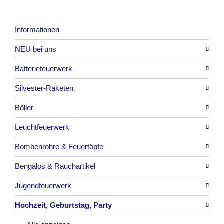
Informationen
NEU bei uns
Batteriefeuerwerk
Alle anzeigen
Silvester-Raketen
Alle anzeigen
Böller
Alle anzeigen
Leuchtfeuerwerk
Alle anzeigen
Bombenrohre & Feuertöpfe
China-Böller
Alle anzeigen
Bengalos & Rauchartikel
Knaller / Kanonenschläge
Vulkane
Alle anzeigen
Jugendfeuerwerk
Reibkopfknaller
Fontänen
Mit Rumms
Alle anzeigen
Hochzeit, Geburtstag, Party
Frösche, Pfeiffer
Sonnen
Bezaubernde Effekte
Bengalos
Alle anzeigen