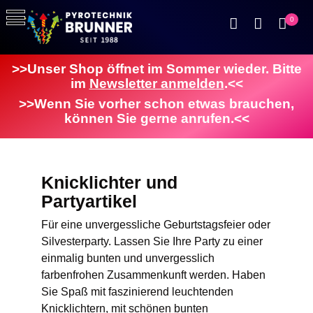
0
>>Unser Shop öffnet im Sommer wieder. Bitte
im
Newsletter anmelden
.<<
>>Wenn Sie vorher schon etwas brauchen,
können Sie gerne anrufen.<<
Knicklichter und
Partyartikel
Für eine unvergessliche Geburtstagsfeier oder
Silvesterparty. Lassen Sie Ihre Party zu einer
einmalig bunten und unvergesslich
farbenfrohen Zusammenkunft werden. Haben
Sie Spaß mit faszinierend leuchtenden
Knicklichtern, mit schönen bunten