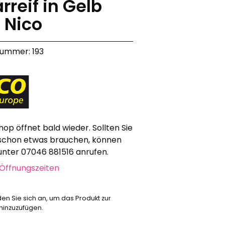
rreif in Gelb
Werbeartikel
 Nico
Alle anzeigen
Bekleidung
nummer: 193
Attrappen
Sonstiges
Geschenkgutscheine
hop öffnet bald wieder. Sollten Sie
schon etwas brauchen, können
 unter 07046 881516 anrufen.
Öffnungszeiten
den Sie sich an, um das Produkt zur
 hinzuzufügen.