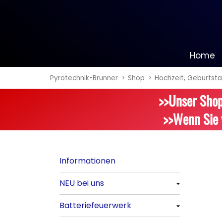
Home
Pyrotechnik-Brunner
Shop
Hochzeit, Geburtsta
Informationen
>>Unser Shop
NEU bei uns
>>Wenn Sie 
Alle anzeigen
Batteriefeuerwerk
Informationen
Alle anzeigen
NEU bei uns
Silvester-Raketen
Alle anzeigen
Batteriefeuerwerk
Alle anzeigen