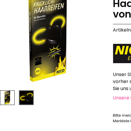
Haa
Alle anzeigen
von
Hochzeit, Geburtstag, Party
Alle anzeigen
Artikel
Feuerschriften
Indoor-Fontänen
Herz- und Konfetti-Shooter
Wunderkerzen, Fackeln
Tischfeuerwerk
Silvestergießen
Dekoration, Knicklichter
Unser S
Scherzartikel
vorher 
Sie uns
Anzündhilfen
Unsere 
Alle anzeigen
Bitte mel
Merkliste