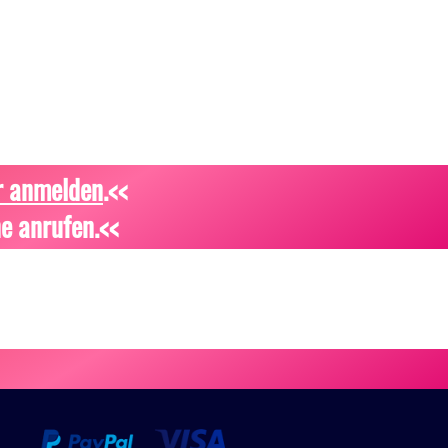
r anmelden
.<<
e anrufen.<<