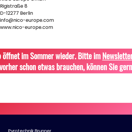
Rigistraße 8
D-12277 Berlin
info@nico-europe.com
www.nico-europe.com
 öffnet im Sommer wieder. Bitte im
Newslette
vorher schon etwas brauchen, können Sie gern
Pyrotechnik Brunner