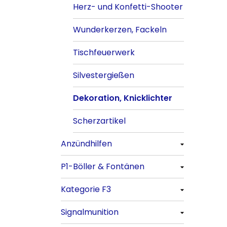
Herz- und Konfetti-Shooter
Wunderkerzen, Fackeln
Tischfeuerwerk
Silvestergießen
Dekoration, Knicklichter
Scherzartikel
Anzündhilfen
P1-Böller & Fontänen
Alle anzeigen
Kategorie F3
Alle anzeigen
Signalmunition
Alle anzeigen