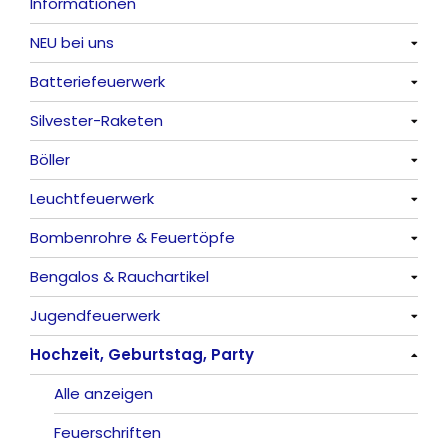
Informationen
NEU bei uns
Batteriefeuerwerk
Alle anzeigen
Silvester-Raketen
Alle anzeigen
Böller
Alle anzeigen
Leuchtfeuerwerk
Alle anzeigen
Bombenrohre & Feuertöpfe
China-Böller
Alle anzeigen
Bengalos & Rauchartikel
Knaller / Kanonenschläge
Vulkane
Alle anzeigen
Jugendfeuerwerk
Reibkopfknaller
Fontänen
Mit Rumms
Alle anzeigen
Hochzeit, Geburtstag, Party
Frösche, Pfeiffer
Sonnen
Bezaubernde Effekte
Bengalos
Alle anzeigen
Feuervögel
Rauchartikel
Alle anzeigen
Römische Lichter
Feuerschriften