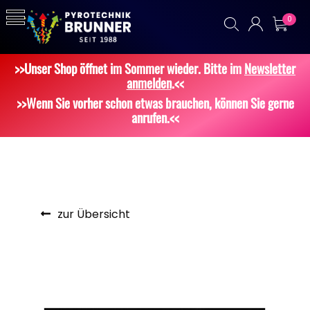
0
>>Unser Shop öffnet im Sommer wieder. Bitte im
Newsletter
anmelden
.<<
>>Wenn Sie vorher schon etwas brauchen, können Sie gerne
anrufen.<<
zur Übersicht