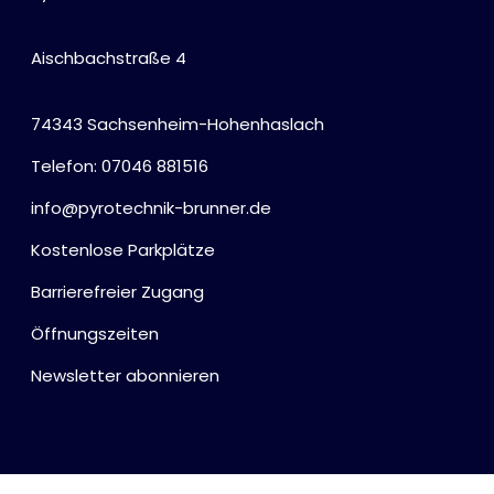
Alle anzeigen
Aischbachstraße 4
Hochzeit, Geburtstag, Party
Alle anzeigen
Feuerschriften
74343 Sachsenheim-Hohenhaslach
Indoor-Fontänen
Telefon: 07046 881516
Herz- und Konfetti-Shooter
Wunderkerzen, Fackeln
info@pyrotechnik-brunner.de
Tischfeuerwerk
Silvestergießen
Kostenlose Parkplätze
Dekoration, Knicklichter
Barrierefreier Zugang
Scherzartikel
Öffnungszeiten
Anzündhilfen
Newsletter abonnieren
Alle anzeigen