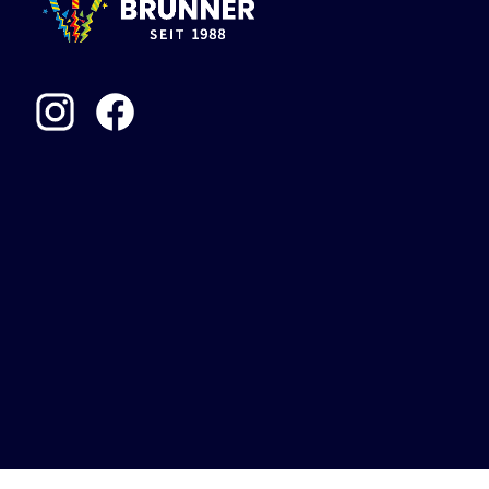
Böller
Alle anzeigen
China-Böller
Knaller / Kanonenschläge
Reibkopfknaller
Frösche, Pfeiffer
Leuchtfeuerwerk
Alle anzeigen
Vulkane
Fontänen
Sonnen
Feuervögel
Römische Lichter