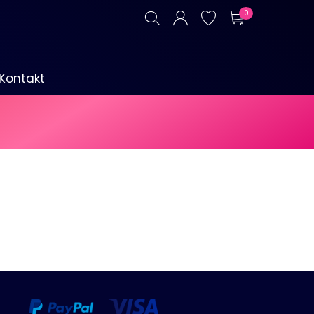
0
Kontakt
P1-Böller & Fontänen
Alle anzeigen
Kategorie F3
Alle anzeigen
Signalmunition
Alle anzeigen
Platzpatronen
Signalgeschosse
Zubehör