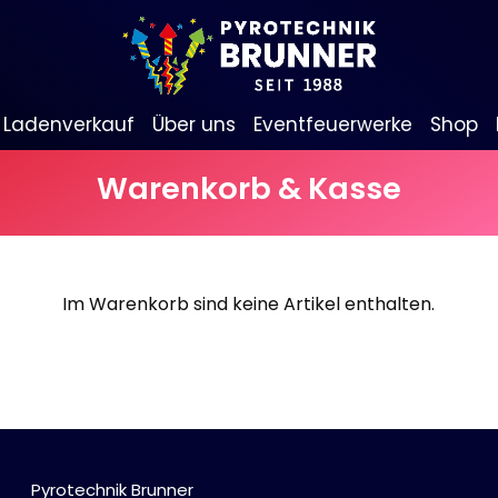
Ladenverkauf
Über uns
Eventfeuerwerke
Shop
Warenkorb & Kasse
Informationen
Bombenrohre & Feuertöpfe
Stadtfeste
Alle anzeigen
Mit Rumms
Feuerschriften
Jubiläen
Bezaubernde Effekte
Im Warenkorb sind keine Artikel enthalten.
Hochzeit
Geburtstagsfeiern
Bengalos & Rauchartikel
Alle anzeigen
Heiratsantrag
Firmenfeiern
Bengalos
Rauchartikel
Jugendfeuerwerk
Pyrotechnik Brunner