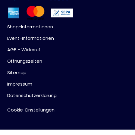
Werbeartikel
Alle anzeigen
Bekleidung
Shop-Informationen
Attrappen
Event-Informationen
Sonstiges
AGB - Widerruf
Geschenkgutscheine
Öffnungszeiten
Sitemap
Impressum
Datenschutzerklärung
Cookie-Einstellungen