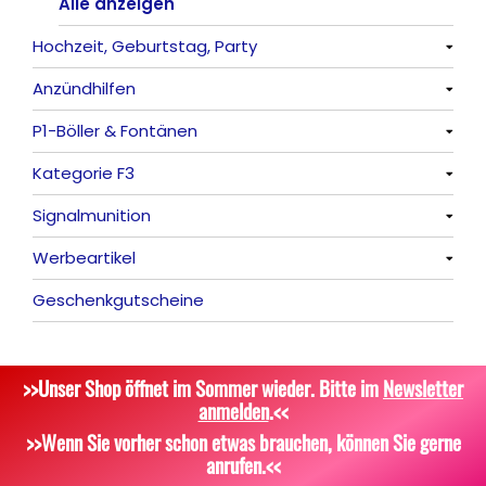
Frösche, Pfeiffer
Sonnen
Bezaubernde Effekte
Bengalos
Alle anzeigen
Hochzeit, Geburtstag, Party
Feuervögel
Rauchartikel
Anzündhilfen
Römische Lichter
Alle anzeigen
P1-Böller & Fontänen
Feuerschriften
Alle anzeigen
Kategorie F3
Indoor-Fontänen
Alle anzeigen
Signalmunition
Herz- und Konfetti-Shooter
Alle anzeigen
Werbeartikel
Wunderkerzen, Fackeln
Alle anzeigen
Geschenkgutscheine
Tischfeuerwerk
Platzpatronen
Alle anzeigen
Silvestergießen
Signalgeschosse
Bekleidung
>>Unser Shop öffnet im Sommer wieder. Bitte im
Newsletter
Dekoration, Knicklichter
Zubehör
Attrappen
anmelden
.<<
Scherzartikel
Sonstiges
>>Wenn Sie vorher schon etwas brauchen, können Sie gerne
anrufen.<<