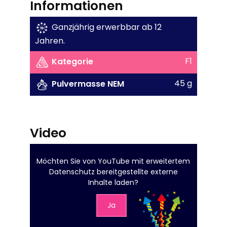
Informationen
Ganzjährig erwerbbar ab 12
Jahren.
F1
Kategorie
45 g
Pulvermasse NEM
Video
Möchten Sie von
YouTube mit erweitertem
Datenschutz
bereitgestellte externe
Inhalte laden?
Ja