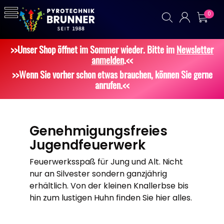
0
>>Unser Shop öffnet im Sommer wieder. Bitte im
Newsletter
anmelden
.<<
>>Wenn Sie vorher schon etwas brauchen, können Sie gerne
anrufen.<<
Genehmigungsfreies
Jugendfeuerwerk
Feuerwerksspaß für Jung und Alt. Nicht
nur an Silvester sondern ganzjährig
erhältlich. Von der kleinen Knallerbse bis
hin zum lustigen Huhn finden Sie hier alles.