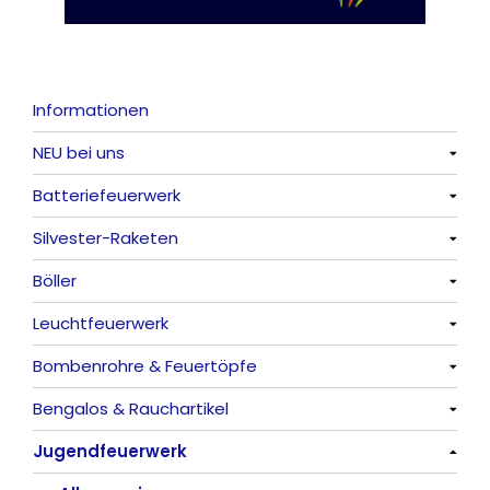
Informationen
NEU bei uns
Batteriefeuerwerk
Alle anzeigen
Silvester-Raketen
Alle anzeigen
Böller
Alle anzeigen
Leuchtfeuerwerk
Alle anzeigen
Bombenrohre & Feuertöpfe
China-Böller
Alle anzeigen
Bengalos & Rauchartikel
Knaller / Kanonenschläge
Vulkane
Alle anzeigen
Jugendfeuerwerk
Reibkopfknaller
Fontänen
Mit Rumms
Alle anzeigen