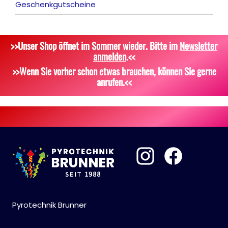
Geschenkgutscheine
Tischfeuerwerk
Platzpatronen
Alle anzeigen
Silvestergießen
Signalgeschosse
Bekleidung
>>Unser Shop öffnet im Sommer wieder. Bitte im
Newsletter
Dekoration, Knicklichter
Zubehör
Attrappen
anmelden
.<<
Scherzartikel
Sonstiges
>>Wenn Sie vorher schon etwas brauchen, können Sie gerne
anrufen.<<
Pyrotechnik Brunner