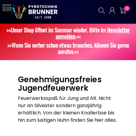
0
>>Unser Shop öffnet im Sommer wieder. Bitte im
Newsletter
anmelden
.<<
>>Wenn Sie vorher schon etwas brauchen, können Sie gerne
anrufen.<<
Genehmigungsfreies
Jugendfeuerwerk
Feuerwerksspaß für Jung und Alt. Nicht
nur an Silvester sondern ganzjährig
erhältlich. Von der kleinen Knallerbse bis
hin zum lustigen Huhn finden Sie hier alles.