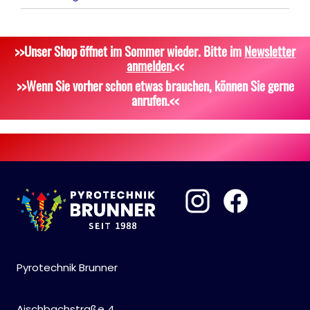
Silvestergießen
Signalgeschosse
Bekleidung
>>Unser Shop öffnet im Sommer wieder. Bitte im
Newsletter
Dekoration, Knicklichter
Zubehör
Attrappen
anmelden
.<<
Scherzartikel
Sonstiges
>>Wenn Sie vorher schon etwas brauchen, können Sie gerne
anrufen.<<
Pyrotechnik Brunner
Aischbachstraße 4