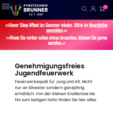
0
>>Unser Shop öffnet im Sommer wieder. Bitte im
Newsletter
anmelden
.<<
>>Wenn Sie vorher schon etwas brauchen, können Sie gerne
anrufen.<<
Genehmigungsfreies
Jugendfeuerwerk
Feuerwerksspaß für Jung und Alt. Nicht
nur an Silvester sondern ganzjährig
erhältlich. Von der kleinen Knallerbse bis
hin zum lustigen Huhn finden Sie hier alles.