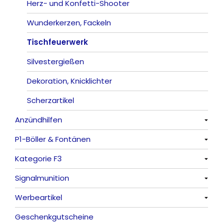
Herz- und Konfetti-Shooter
Wunderkerzen, Fackeln
Tischfeuerwerk
Silvestergießen
Dekoration, Knicklichter
Scherzartikel
Anzündhilfen
P1-Böller & Fontänen
Alle anzeigen
Kategorie F3
Alle anzeigen
Signalmunition
Alle anzeigen
Werbeartikel
Alle anzeigen
Geschenkgutscheine
Platzpatronen
Alle anzeigen