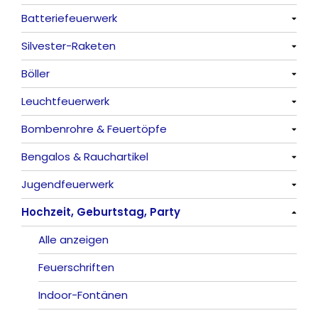
Batteriefeuerwerk
Alle anzeigen
Silvester-Raketen
Alle anzeigen
Böller
Alle anzeigen
Leuchtfeuerwerk
Alle anzeigen
Bombenrohre & Feuertöpfe
China-Böller
Alle anzeigen
Bengalos & Rauchartikel
Knaller / Kanonenschläge
Vulkane
Alle anzeigen
Jugendfeuerwerk
Reibkopfknaller
Fontänen
Mit Rumms
Alle anzeigen
Hochzeit, Geburtstag, Party
Frösche, Pfeiffer
Sonnen
Bezaubernde Effekte
Bengalos
Alle anzeigen
Feuervögel
Rauchartikel
Alle anzeigen
Römische Lichter
Feuerschriften
Indoor-Fontänen