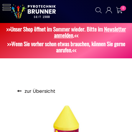
0
>>Unser Shop öffnet im Sommer wieder. Bitte im
Newsletter
anmelden
.<<
>>Wenn Sie vorher schon etwas brauchen, können Sie gerne
anrufen.<<
zur Übersicht