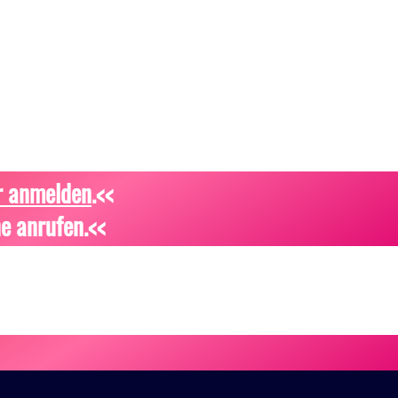
r anmelden
.<<
e anrufen.<<