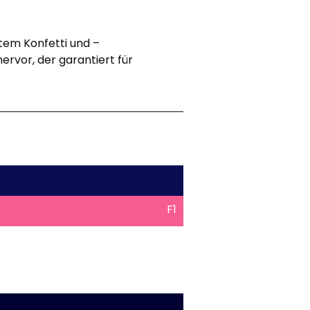
ntem Konfetti und –
ervor, der garantiert für
F1