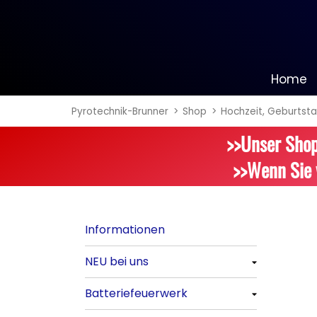
Home
Pyrotechnik-Brunner
Shop
Hochzeit, Geburtsta
Informationen
>>Unser Shop
NEU bei uns
>>Wenn Sie 
Alle anzeigen
Batteriefeuerwerk
Informationen
Alle anzeigen
NEU bei uns
Silvester-Raketen
Alle anzeigen
Batteriefeuerwerk
Alle anzeigen