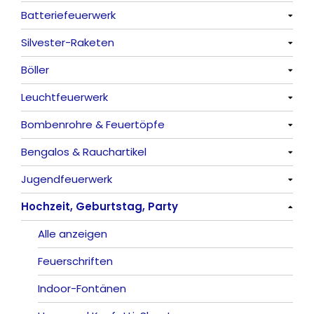
Batteriefeuerwerk
Alle anzeigen
Silvester-Raketen
Alle anzeigen
Böller
Alle anzeigen
Leuchtfeuerwerk
Alle anzeigen
Bombenrohre & Feuertöpfe
China-Böller
Alle anzeigen
Bengalos & Rauchartikel
Knaller / Kanonenschläge
Vulkane
Alle anzeigen
Jugendfeuerwerk
Reibkopfknaller
Fontänen
Mit Rumms
Alle anzeigen
Hochzeit, Geburtstag, Party
Frösche, Pfeiffer
Sonnen
Bezaubernde Effekte
Bengalos
Alle anzeigen
Feuervögel
Rauchartikel
Alle anzeigen
Römische Lichter
Feuerschriften
Indoor-Fontänen