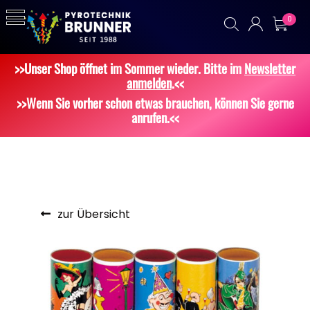
0
>>Unser Shop öffnet im Sommer wieder. Bitte im
Newsletter
anmelden
.<<
>>Wenn Sie vorher schon etwas brauchen, können Sie gerne
anrufen.<<
zur Übersicht