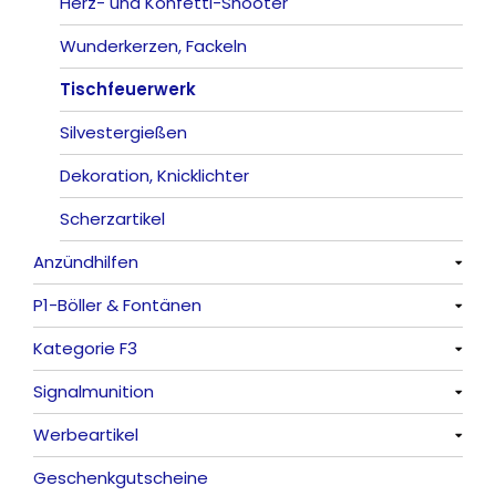
Herz- und Konfetti-Shooter
Wunderkerzen, Fackeln
Tischfeuerwerk
Silvestergießen
Dekoration, Knicklichter
Scherzartikel
Anzündhilfen
P1-Böller & Fontänen
Alle anzeigen
Kategorie F3
Alle anzeigen
Signalmunition
Alle anzeigen
Werbeartikel
Alle anzeigen
Geschenkgutscheine
Platzpatronen
Alle anzeigen