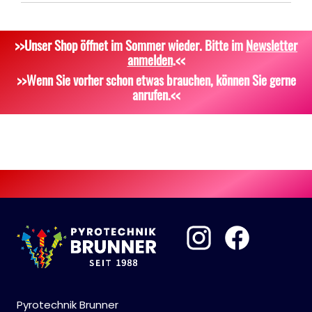
Signalgeschosse
Bekleidung
>>Unser Shop öffnet im Sommer wieder. Bitte im
Newsletter
Zubehör
Attrappen
anmelden
.<<
Sonstiges
>>Wenn Sie vorher schon etwas brauchen, können Sie gerne
anrufen.<<
Pyrotechnik Brunner