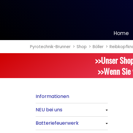
Home
Pyrotechnik-Brunner
Shop
Böller
Reibkopfkna
Informationen
>>Unser Shop
NEU bei uns
>>Wenn Sie 
Alle anzeigen
Batteriefeuerwerk
Informationen
Alle anzeigen
NEU bei uns
Silvester-Raketen
Alle anzeigen
Batteriefeuerwerk
Alle anzeigen