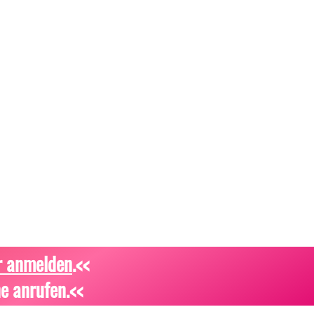
r anmelden
.<<
e anrufen.<<