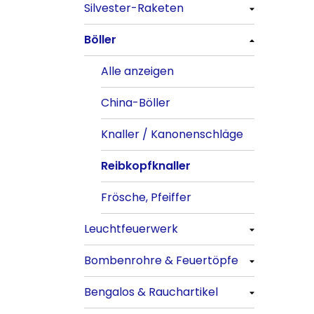
Silvester-Raketen
Alle anzeigen
Böller
Alle anzeigen
Böller
Alle anzeigen
China-Böller
Knaller / Kanonenschläge
Alle anzeigen
Reibkopfknaller
Frösche, Pfeiffer
China-Böller
Leuchtfeuerwerk
Knaller / Kanonenschläge
Alle anzeigen
Reibkopfknaller
Vulkane
Fontänen
Frösche, Pfeiffer
Sonnen
Feuervögel
Leuchtfeuerwerk
Römische Lichter
Bombenrohre & Feuertöpfe
Alle anzeigen
Bengalos & Rauchartikel
Vulkane
Alle anzeigen