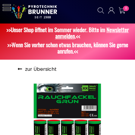
0
>>Unser Shop öffnet im Sommer wieder. Bitte im
Newsletter
anmelden
.<<
>>Wenn Sie vorher schon etwas brauchen, können Sie gerne
anrufen.<<
zur Übersicht