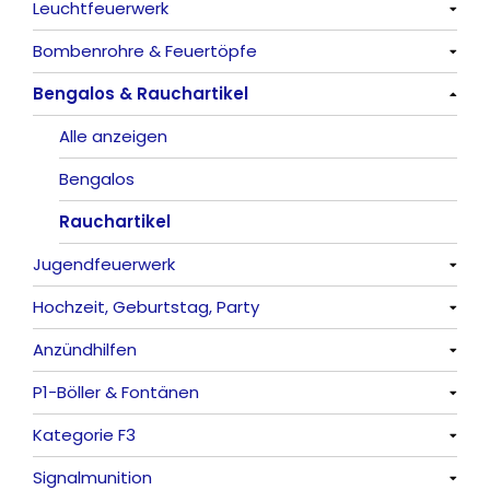
Leuchtfeuerwerk
Alle anzeigen
Bombenrohre & Feuertöpfe
China-Böller
Alle anzeigen
Bengalos & Rauchartikel
Knaller / Kanonenschläge
Vulkane
Alle anzeigen
Reibkopfknaller
Fontänen
Mit Rumms
Alle anzeigen
Frösche, Pfeiffer
Sonnen
Bezaubernde Effekte
Bengalos
Feuervögel
Rauchartikel
Jugendfeuerwerk
Römische Lichter
Hochzeit, Geburtstag, Party
Alle anzeigen
Anzündhilfen
Alle anzeigen
P1-Böller & Fontänen
Feuerschriften
Alle anzeigen
Kategorie F3
Indoor-Fontänen
Alle anzeigen
Signalmunition
Herz- und Konfetti-Shooter
Alle anzeigen