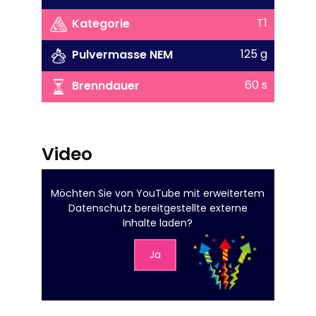
T1
Kategorie
125 g
Pulvermasse NEM
60 s
Brenndauer
Video
Möchten Sie von
YouTube mit erweitertem
Datenschutz
bereitgestellte externe
Inhalte laden?
Ja