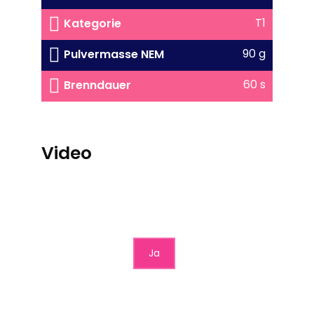
T1
Kategorie
90 g
Pulvermasse NEM
60 s
Brenndauer
Video
Möchten Sie von
YouTube mit erweitertem
Datenschutz
bereitgestellte externe
Inhalte laden?
Ja