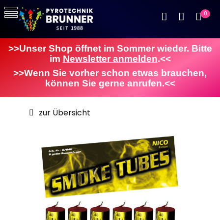
0
>>Unser Shop öffnet im Sommer wieder. Bitte
im
Newsletter anmelden
.<<
>>Wenn Sie vorher schon etwas brauchen,
können Sie gerne anrufen.<<
zur Übersicht