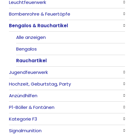
Leuchtfeuerwerk
Alle anzeigen
Bombenrohre & Feuertöpfe
China-Böller
Alle anzeigen
Bengalos & Rauchartikel
Knaller / Kanonenschläge
Vulkane
Alle anzeigen
Reibkopfknaller
Fontänen
Mit Rumms
Alle anzeigen
Frösche, Pfeiffer
Sonnen
Bezaubernde Effekte
Bengalos
Feuervögel
Rauchartikel
Jugendfeuerwerk
Römische Lichter
Hochzeit, Geburtstag, Party
Alle anzeigen
Anzündhilfen
Alle anzeigen
P1-Böller & Fontänen
Feuerschriften
Alle anzeigen
Kategorie F3
Indoor-Fontänen
Alle anzeigen
Signalmunition
Herz- und Konfetti-Shooter
Alle anzeigen