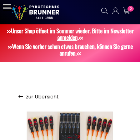
0
>>Unser Shop öffnet im Sommer wieder. Bitte im
Newsletter
anmelden
.<<
>>Wenn Sie vorher schon etwas brauchen, können Sie gerne
anrufen.<<
zur Übersicht