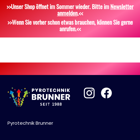
>>Unser Shop öffnet im Sommer wieder. Bitte im
Newsletter
Dekoration, Knicklichter
Zubehör
Attrappen
anmelden
.<<
Scherzartikel
Sonstiges
>>Wenn Sie vorher schon etwas brauchen, können Sie gerne
anrufen.<<
Pyrotechnik Brunner