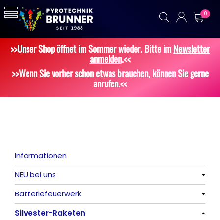
0
>>Unser Shop öffnet im Sommer wieder. Bitte im
Newsletter
anmelden
.<<
>>Wenn Sie vorher schon etwas brauchen, können Sie gerne
anrufen.<<
Informationen
NEU bei uns
Batteriefeuerwerk
Alle anzeigen
Silvester-Raketen
Alle anzeigen