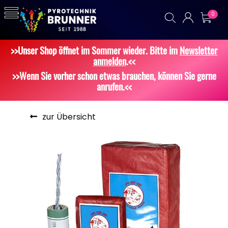
0
>>Unser Shop öffnet im Sommer wieder. Bitte im
Newsletter
anmelden
.<<
>>Wenn Sie vorher schon etwas brauchen, können Sie gerne
anrufen.<<
zur Übersicht