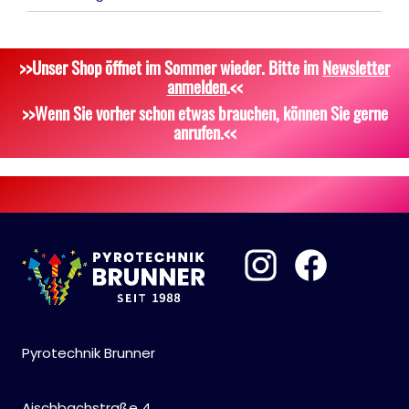
Dekoration, Knicklichter
Signalgeschosse
Bekleidung
>>Unser Shop öffnet im Sommer wieder. Bitte im
Newsletter
Scherzartikel
Zubehör
Attrappen
anmelden
.<<
Sonstiges
>>Wenn Sie vorher schon etwas brauchen, können Sie gerne
anrufen.<<
Pyrotechnik Brunner
Aischbachstraße 4