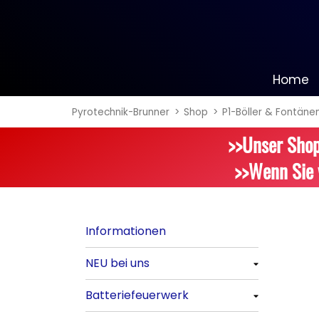
Home
Pyrotechnik-Brunner
Shop
P1-Böller & Fontäne
Informationen
>>Unser Shop
NEU bei uns
>>Wenn Sie 
Alle anzeigen
Batteriefeuerwerk
Informationen
Alle anzeigen
NEU bei uns
Silvester-Raketen
Alle anzeigen
Batteriefeuerwerk
Alle anzeigen