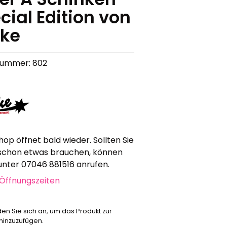
cial Edition von
Werbeartikel
Alle anzeigen
ke
Bekleidung
Attrappen
nummer: 802
Sonstiges
Geschenkgutscheine
hop öffnet bald wieder. Sollten Sie
schon etwas brauchen, können
 unter 07046 881516 anrufen.
Öffnungszeiten
den Sie sich an, um das Produkt zur
 hinzuzufügen.