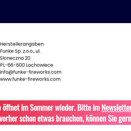
Herstellerangaben
Funke Sp. z.o.o., ul.
Sloneczna 20
PL-66-600 Lochowiece
info@funke-fireworks.com
www.funke-fireworks.com
 öffnet im Sommer wieder. Bitte im
Newslette
vorher schon etwas brauchen, können Sie gern