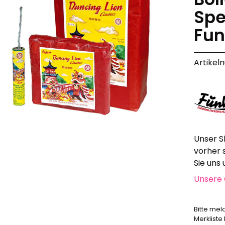
Alle anzeigen
Spe
Hochzeit, Geburtstag, Party
Fun
Alle anzeigen
Feuerschriften
Artikel
Indoor-Fontänen
Herz- und Konfetti-Shooter
Wunderkerzen, Fackeln
Tischfeuerwerk
Silvestergießen
Dekoration, Knicklichter
Scherzartikel
Unser S
vorher 
Sie uns
Anzündhilfen
Alle anzeigen
Unsere 
Bitte mel
Merkliste