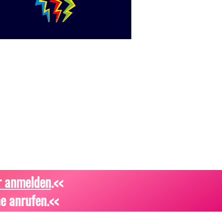
r anmelden
.<<
e anrufen.<<