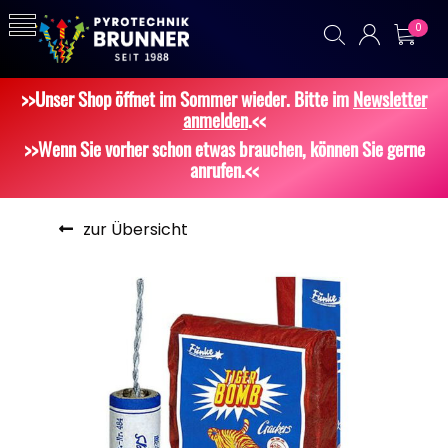
0
>>Unser Shop öffnet im Sommer wieder. Bitte im
Newsletter
anmelden
.<<
>>Wenn Sie vorher schon etwas brauchen, können Sie gerne
anrufen.<<
zur Übersicht