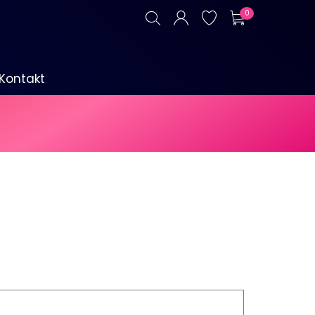
0
Kontakt
P1-Böller & Fontänen
Alle anzeigen
Kategorie F3
Alle anzeigen
Signalmunition
Alle anzeigen
Platzpatronen
Signalgeschosse
Zubehör