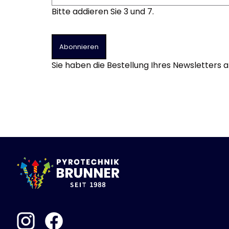
Böller
Bitte addieren Sie 3 und 7.
Alle anzeigen
China-Böller
Knaller / Kanonenschläge
Abonnieren
Reibkopfknaller
Sie haben die Bestellung Ihres Newsletters 
Frösche, Pfeiffer
Leuchtfeuerwerk
Alle anzeigen
Vulkane
Fontänen
Sonnen
Feuervögel
Römische Lichter