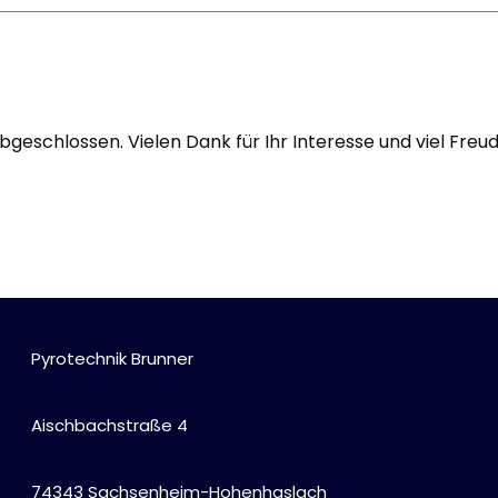
Alle anzeigen
Hochzeit, Geburtstag, Party
Alle anzeigen
Feuerschriften
abgeschlossen. Vielen Dank für Ihr Interesse und viel Fre
Indoor-Fontänen
Herz- und Konfetti-Shooter
Wunderkerzen, Fackeln
Tischfeuerwerk
Silvestergießen
Dekoration, Knicklichter
Scherzartikel
Pyrotechnik Brunner
Anzündhilfen
Alle anzeigen
Aischbachstraße 4
74343 Sachsenheim-Hohenhaslach