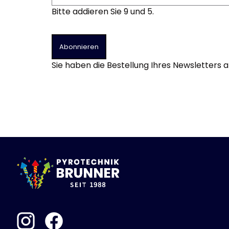
Böller
Bitte addieren Sie 9 und 5.
Alle anzeigen
China-Böller
Knaller / Kanonenschläge
Abonnieren
Reibkopfknaller
Sie haben die Bestellung Ihres Newsletters 
Frösche, Pfeiffer
Leuchtfeuerwerk
Alle anzeigen
Vulkane
Fontänen
Sonnen
Feuervögel
Römische Lichter