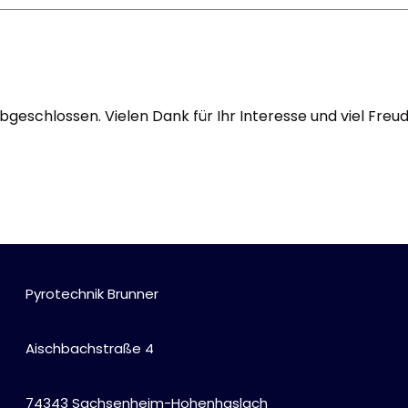
Alle anzeigen
Hochzeit, Geburtstag, Party
Alle anzeigen
Feuerschriften
abgeschlossen. Vielen Dank für Ihr Interesse und viel Fre
Indoor-Fontänen
Herz- und Konfetti-Shooter
Wunderkerzen, Fackeln
Tischfeuerwerk
Silvestergießen
Dekoration, Knicklichter
Scherzartikel
Pyrotechnik Brunner
Anzündhilfen
Alle anzeigen
Aischbachstraße 4
74343 Sachsenheim-Hohenhaslach