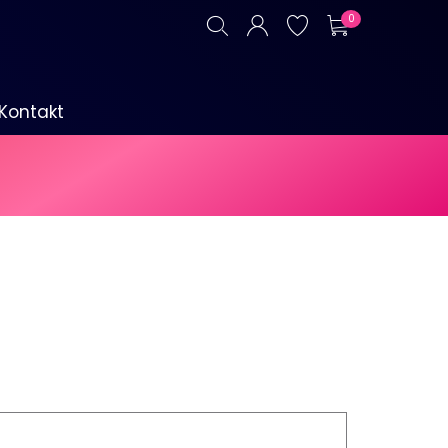
0
Kontakt
P1-Böller & Fontänen
Alle anzeigen
Kategorie F3
Alle anzeigen
Signalmunition
Alle anzeigen
Platzpatronen
Signalgeschosse
Zubehör