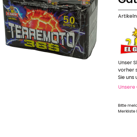
Alle anzeigen
Artikel
Hochzeit, Geburtstag, Party
Alle anzeigen
Feuerschriften
Indoor-Fontänen
Herz- und Konfetti-Shooter
Wunderkerzen, Fackeln
Tischfeuerwerk
Unser S
Silvestergießen
vorher 
Dekoration, Knicklichter
Sie uns
Scherzartikel
Unsere 
Anzündhilfen
Bitte mel
Alle anzeigen
Merkliste