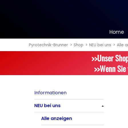
Home
Pyrotechnik-Brunner
Shop
NEU bei uns
Alle 
Informationen
>>Unser Shop
NEU bei uns
>>Wenn Sie 
Alle anzeigen
Batteriefeuerwerk
Informationen
Alle anzeigen
NEU bei uns
Silvester-Raketen
Alle anzeigen
Alle anzeigen