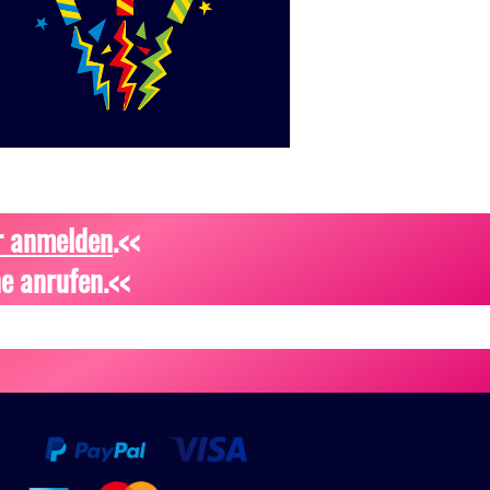
r anmelden
.<<
e anrufen.<<