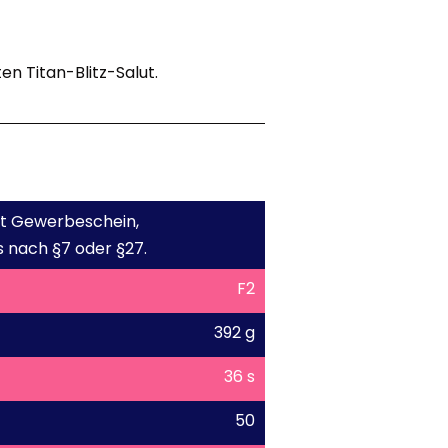
n Titan-Blitz-Salut.
mit Gewerbeschein,
 nach §7 oder §27.
F2
392 g
36 s
50