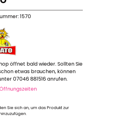
Werbeartikel
nummer: 1570
Alle anzeigen
Bekleidung
Attrappen
Sonstiges
Geschenkgutscheine
hop öffnet bald wieder. Sollten Sie
schon etwas brauchen, können
 unter 07046 881516 anrufen.
Öffnungszeiten
den Sie sich an, um das Produkt zur
 hinzuzufügen.