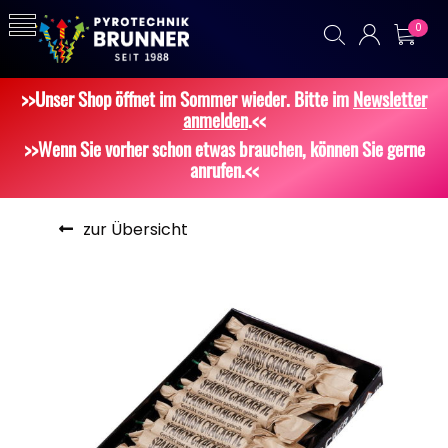
0
>>Unser Shop öffnet im Sommer wieder. Bitte im
Newsletter
anmelden
.<<
>>Wenn Sie vorher schon etwas brauchen, können Sie gerne
anrufen.<<
zur Übersicht