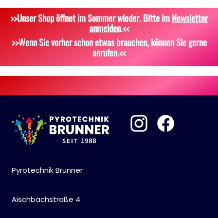
>>Unser Shop öffnet im Sommer wieder. Bitte im
Newsletter
Dekoration, Knicklichter
Zubehör
Attrappen
anmelden
.<<
Scherzartikel
Sonstiges
>>Wenn Sie vorher schon etwas brauchen, können Sie gerne
anrufen.<<
Pyrotechnik Brunner
Aischbachstraße 4