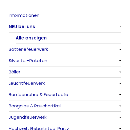
Informationen
NEU bei uns
Alle anzeigen
Batteriefeuerwerk
Silvester-Raketen
Alle anzeigen
Böller
Alle anzeigen
Leuchtfeuerwerk
Alle anzeigen
Bombenrohre & Feuertöpfe
China-Böller
Alle anzeigen
Bengalos & Rauchartikel
Knaller / Kanonenschläge
Vulkane
Alle anzeigen
Jugendfeuerwerk
Reibkopfknaller
Fontänen
Mit Rumms
Alle anzeigen
Hochzeit, Geburtstag, Party
Frösche, Pfeiffer
Sonnen
Bezaubernde Effekte
Bengalos
Alle anzeigen