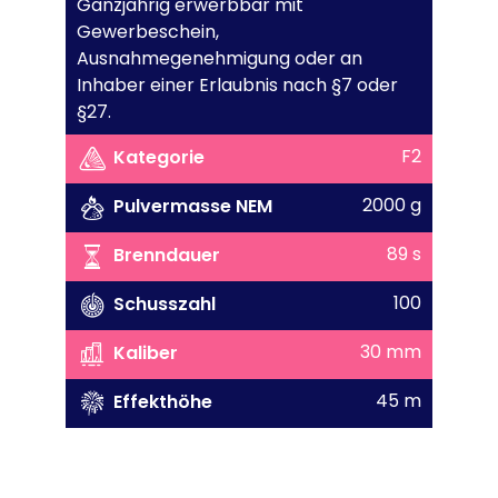
Ganzjährig erwerbbar mit
Gewerbeschein,
Ausnahmegenehmigung oder an
Inhaber einer Erlaubnis nach §7 oder
§27.
F2
Kategorie
2000 g
Pulvermasse NEM
89 s
Brenndauer
100
Schusszahl
30 mm
Kaliber
45 m
Effekthöhe