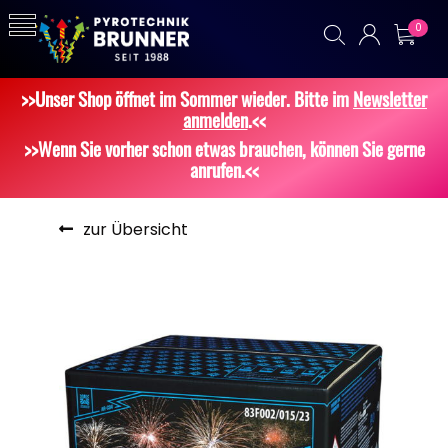
0
>>Unser Shop öffnet im Sommer wieder. Bitte im
Newsletter
anmelden
.<<
>>Wenn Sie vorher schon etwas brauchen, können Sie gerne
anrufen.<<
zur Übersicht