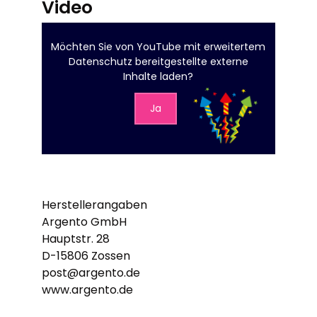
Video
Möchten Sie von
YouTube mit erweitertem
Datenschutz
bereitgestellte externe
Inhalte laden?
Ja
Herstellerangaben
Argento GmbH
Hauptstr. 28
D-15806 Zossen
post@argento.de
www.argento.de