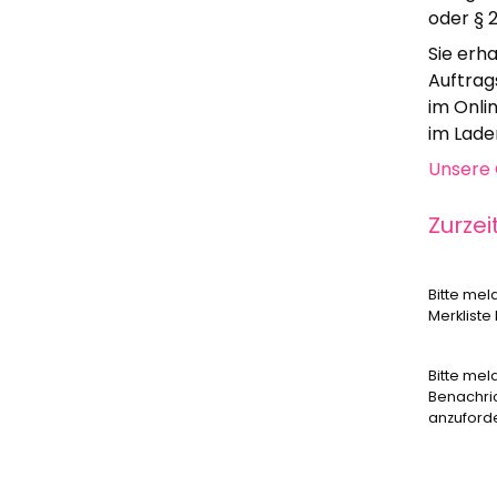
oder § 
Sie erh
Auftrag
im Onli
im Lade
Unsere 
Zurzei
Bitte mel
Merkliste
Bitte mel
Benachri
anzuford