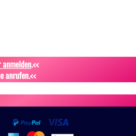
r anmelden
.<<
e anrufen.<<