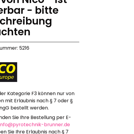
erbar - bitte
Werbeartikel
Alle anzeigen
chreibung
Bekleidung
chten
Attrappen
Sonstiges
nummer: 5216
Geschenkgutscheine
 der Kategorie F3 können nur von
n mit Erlaubnis nach § 7 oder §
ngG bestellt werden.
enden Sie Ihre Bestellung per E-
info@pyrotechnik-brunner.de
en Sie Ihre Erlaubnis nach § 7