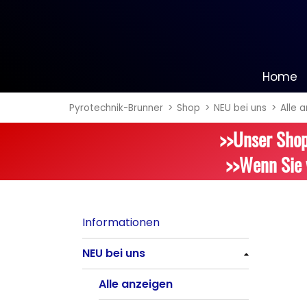
Home
Pyrotechnik-Brunner
Shop
NEU bei uns
Alle 
Informationen
>>Unser Shop
NEU bei uns
>>Wenn Sie 
Alle anzeigen
Batteriefeuerwerk
Informationen
Alle anzeigen
NEU bei uns
Silvester-Raketen
Alle anzeigen
Alle anzeigen