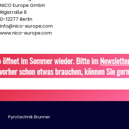
NICO Europe GmbH
Rigistraße 8
D-12277 Berlin
info@nico-europe.com
www.nico-europe.com
 öffnet im Sommer wieder. Bitte im
Newslette
vorher schon etwas brauchen, können Sie gern
Pyrotechnik Brunner