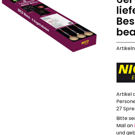
Alle anzeigen
lief
Hochzeit, Geburtstag, Party
Bes
Alle anzeigen
bea
Feuerschriften
Indoor-Fontänen
Herz- und Konfetti-Shooter
Artikel
Wunderkerzen, Fackeln
Tischfeuerwerk
Silvestergießen
Dekoration, Knicklichter
Scherzartikel
Artikel
Anzündhilfen
Persone
Alle anzeigen
27 Spre
Bitte s
Mail an
und geb