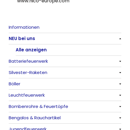
www.nico-europe.com
Informationen
NEU bei uns
Alle anzeigen
Batteriefeuerwerk
Silvester-Raketen
Alle anzeigen
Böller
Alle anzeigen
Leuchtfeuerwerk
Alle anzeigen
Bombenrohre & Feuertöpfe
China-Böller
Alle anzeigen
Bengalos & Rauchartikel
Knaller / Kanonenschläge
Vulkane
Alle anzeigen
Jugendfeuerwerk
Reibkopfknaller
Fontänen
Mit Rumms
Alle anzeigen