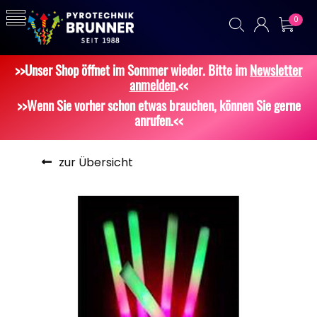
0
>>Unser Shop öffnet im Sommer wieder. Bitte im
Newsletter
anmelden
.<<
>>Wenn Sie vorher schon etwas brauchen, können Sie gerne
anrufen.<<
zur Übersicht