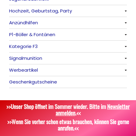
Hochzeit, Geburtstag, Party
Frösche, Pfeiffer
Sonnen
Bezaubernde Effekte
Bengalos
Alle anzeigen
Anzündhilfen
Feuervögel
Rauchartikel
Alle anzeigen
P1-Böller & Fontänen
Römische Lichter
Feuerschriften
Alle anzeigen
Kategorie F3
Indoor-Fontänen
Alle anzeigen
Signalmunition
Herz- und Konfetti-Shooter
Alle anzeigen
Werbeartikel
Wunderkerzen, Fackeln
Alle anzeigen
Geschenkgutscheine
Tischfeuerwerk
Platzpatronen
Alle anzeigen
Silvestergießen
Signalgeschosse
Bekleidung
>>Unser Shop öffnet im Sommer wieder. Bitte im
Newsletter
Dekoration, Knicklichter
Zubehör
Attrappen
anmelden
.<<
Scherzartikel
Sonstiges
>>Wenn Sie vorher schon etwas brauchen, können Sie gerne
anrufen.<<