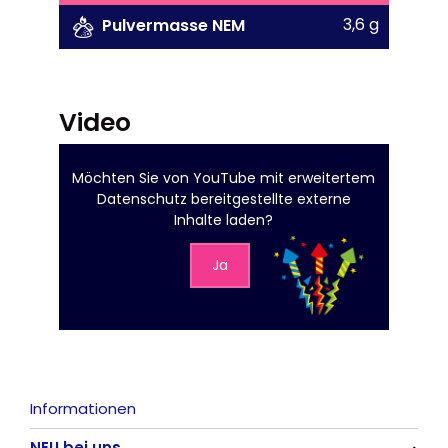
3,6 g
Pulvermasse NEM
Video
Möchten Sie von
YouTube mit erweitertem
Datenschutz
bereitgestellte externe
Inhalte laden?
Ja
Informationen
NEU bei uns