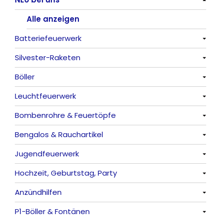
Alle anzeigen
Batteriefeuerwerk
Silvester-Raketen
Alle anzeigen
Böller
Alle anzeigen
Leuchtfeuerwerk
Alle anzeigen
Bombenrohre & Feuertöpfe
China-Böller
Alle anzeigen
Bengalos & Rauchartikel
Knaller / Kanonenschläge
Vulkane
Alle anzeigen
Jugendfeuerwerk
Reibkopfknaller
Fontänen
Mit Rumms
Alle anzeigen
Hochzeit, Geburtstag, Party
Frösche, Pfeiffer
Sonnen
Bezaubernde Effekte
Bengalos
Alle anzeigen
Anzündhilfen
Feuervögel
Rauchartikel
Alle anzeigen
P1-Böller & Fontänen
Römische Lichter
Feuerschriften
Alle anzeigen