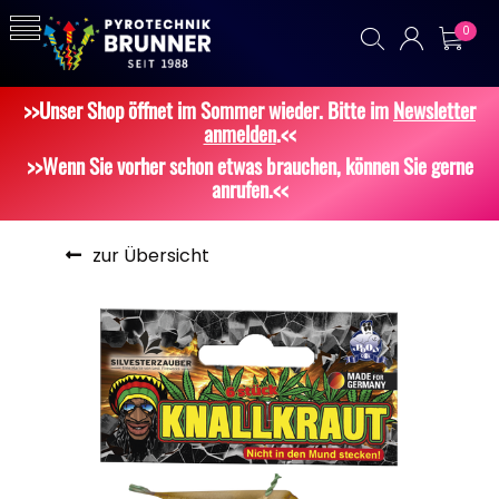
0
>>Unser Shop öffnet im Sommer wieder. Bitte im
Newsletter
anmelden
.<<
>>Wenn Sie vorher schon etwas brauchen, können Sie gerne
anrufen.<<
zur Übersicht