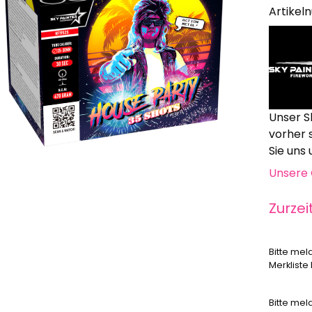
Alle anzeigen
Artikel
Hochzeit, Geburtstag, Party
Alle anzeigen
Feuerschriften
Indoor-Fontänen
Herz- und Konfetti-Shooter
Unser S
Wunderkerzen, Fackeln
vorher 
Tischfeuerwerk
Sie uns
Silvestergießen
Unsere 
Dekoration, Knicklichter
Scherzartikel
Zurzei
Anzündhilfen
Alle anzeigen
Bitte mel
Merkliste
Bitte mel