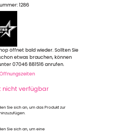
nummer: 1286
Werbeartikel
Alle anzeigen
Bekleidung
Attrappen
Sonstiges
hop öffnet bald wieder. Sollten Sie
Geschenkgutscheine
schon etwas brauchen, können
 unter 07046 881516 anrufen.
Öffnungszeiten
t nicht verfügbar
den Sie sich an, um das Produkt zur
 hinzuzufügen.
den Sie sich an, um eine