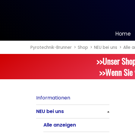
Home
Pyrotechnik-Brunner
Shop
NEU bei uns
Alle 
Informationen
>>Unser Shop
NEU bei uns
>>Wenn Sie 
Alle anzeigen
Batteriefeuerwerk
Informationen
Alle anzeigen
NEU bei uns
Silvester-Raketen
Alle anzeigen
Alle anzeigen