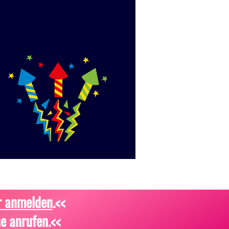
r anmelden
.<<
e anrufen.<<