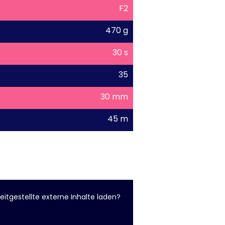
F2
470 g
30 s
35
30 mm
45 m
eitgestellte externe Inhalte laden?