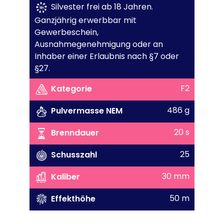
Silvester frei ab 18 Jahren.
Ganzjährig erwerbbar mit
Gewerbeschein,
Ausnahmegenehmigung oder an
Inhaber einer Erlaubnis nach §7 oder
§27.
F2
Kategorie
486 g
Pulvermasse NEM
20 s
Brenndauer
25
Schusszahl
30 mm
Kaliber
50 m
Effekthöhe