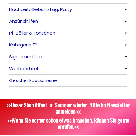
Hochzeit, Geburtstag, Party
Frösche, Pfeiffer
Sonnen
Bezaubernde Effekte
Bengalos
Alle anzeigen
Anzündhilfen
Feuervögel
Rauchartikel
Alle anzeigen
P1-Böller & Fontänen
Römische Lichter
Feuerschriften
Alle anzeigen
Kategorie F3
Indoor-Fontänen
Alle anzeigen
Signalmunition
Herz- und Konfetti-Shooter
Alle anzeigen
Werbeartikel
Wunderkerzen, Fackeln
Alle anzeigen
Geschenkgutscheine
Tischfeuerwerk
Platzpatronen
Alle anzeigen
Silvestergießen
Signalgeschosse
Bekleidung
>>Unser Shop öffnet im Sommer wieder. Bitte im
Newsletter
Dekoration, Knicklichter
Zubehör
Attrappen
anmelden
.<<
Scherzartikel
Sonstiges
>>Wenn Sie vorher schon etwas brauchen, können Sie gerne
anrufen.<<