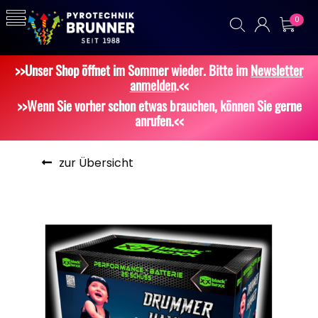
0
>>Unser Shop öffnet im Sommer wieder. Bitte im
Newsletter
anmelden
.<<
>>Wenn Sie vorher schon etwas brauchen, können Sie gerne
anrufen.<<
zur Übersicht