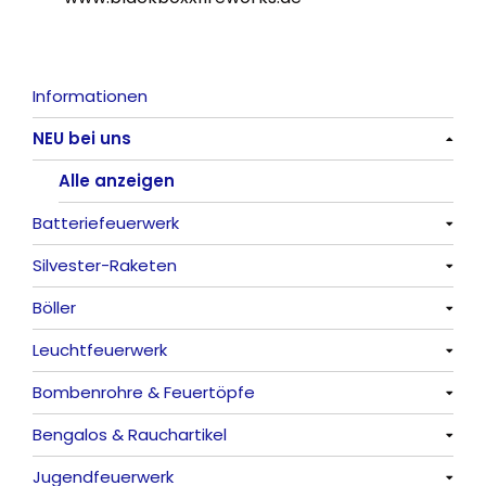
Informationen
NEU bei uns
Alle anzeigen
Batteriefeuerwerk
Silvester-Raketen
Alle anzeigen
Böller
Alle anzeigen
Leuchtfeuerwerk
Alle anzeigen
Bombenrohre & Feuertöpfe
China-Böller
Alle anzeigen
Bengalos & Rauchartikel
Knaller / Kanonenschläge
Vulkane
Alle anzeigen
Jugendfeuerwerk
Reibkopfknaller
Fontänen
Mit Rumms
Alle anzeigen