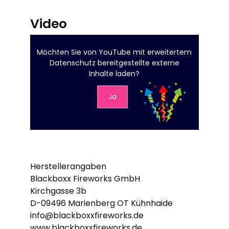
Video
Möchten Sie von
YouTube mit erweitertem
Datenschutz
bereitgestellte externe
Inhalte laden?
Ja
Herstellerangaben
Blackboxx Fireworks GmbH
Kirchgasse 3b
D-09496 Marienberg OT Kühnhaide
info@blackboxxfireworks.de
www.blackboxxfireworks.de