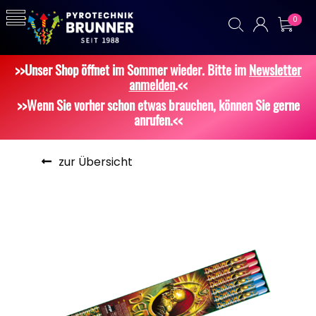
0
>>Unser Shop öffnet im Sommer wieder. Bitte im
Newsletter
anmelden
.<<
>>Wenn Sie vorher schon etwas brauchen, können Sie gerne
anrufen.<<
zur Übersicht