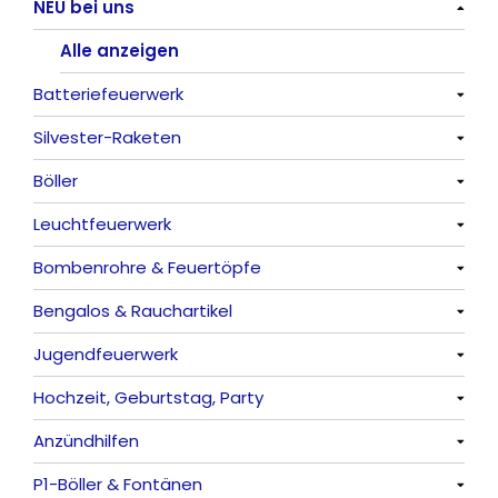
NEU bei uns
Alle anzeigen
Batteriefeuerwerk
Silvester-Raketen
Alle anzeigen
Böller
Alle anzeigen
Leuchtfeuerwerk
Alle anzeigen
Bombenrohre & Feuertöpfe
China-Böller
Alle anzeigen
Bengalos & Rauchartikel
Knaller / Kanonenschläge
Vulkane
Alle anzeigen
Jugendfeuerwerk
Reibkopfknaller
Fontänen
Mit Rumms
Alle anzeigen
Hochzeit, Geburtstag, Party
Frösche, Pfeiffer
Sonnen
Bezaubernde Effekte
Bengalos
Alle anzeigen
Anzündhilfen
Feuervögel
Rauchartikel
Alle anzeigen
P1-Böller & Fontänen
Römische Lichter
Feuerschriften
Alle anzeigen