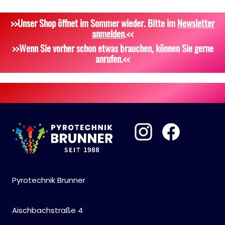
Silvestergießen
Signalgeschosse
Bekleidung
>>Unser Shop öffnet im Sommer wieder. Bitte im
Newsletter
Dekoration, Knicklichter
Zubehör
Attrappen
anmelden
.<<
Scherzartikel
Sonstiges
>>Wenn Sie vorher schon etwas brauchen, können Sie gerne
anrufen.<<
Pyrotechnik Brunner
Aischbachstraße 4