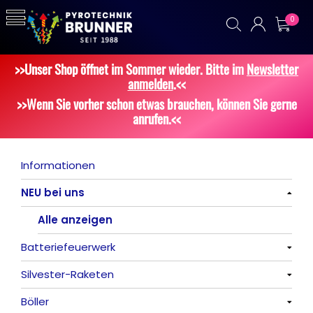
0
>>Unser Shop öffnet im Sommer wieder. Bitte im
Newsletter
anmelden
.<<
>>Wenn Sie vorher schon etwas brauchen, können Sie gerne
anrufen.<<
Informationen
NEU bei uns
Alle anzeigen
Batteriefeuerwerk
Silvester-Raketen
Alle anzeigen
Böller
Alle anzeigen