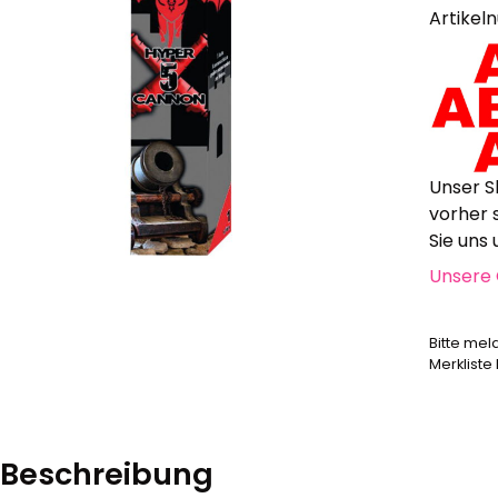
Alle anzeigen
Artikel
Hochzeit, Geburtstag, Party
Alle anzeigen
Feuerschriften
Indoor-Fontänen
Herz- und Konfetti-Shooter
Unser S
Wunderkerzen, Fackeln
vorher 
Tischfeuerwerk
Sie uns
Silvestergießen
Unsere 
Dekoration, Knicklichter
Scherzartikel
Bitte mel
Anzündhilfen
Merkliste
Alle anzeigen
Beschreibung