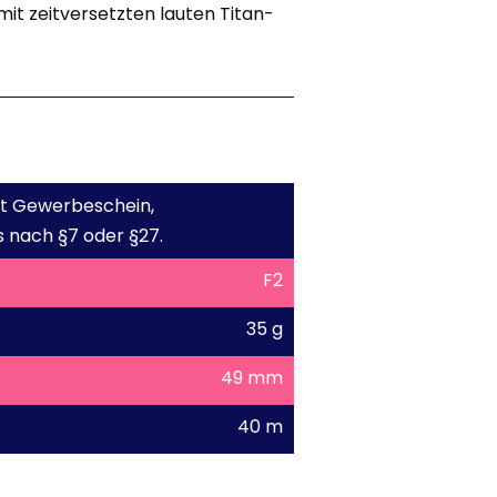
it zeitversetzten lauten Titan-
mit Gewerbeschein,
 nach §7 oder §27.
F2
35 g
49 mm
40 m