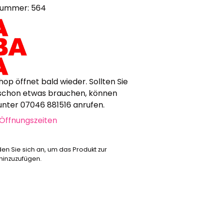
nummer: 564
Werbeartikel
Alle anzeigen
Bekleidung
Attrappen
Sonstiges
hop öffnet bald wieder. Sollten Sie
Geschenkgutscheine
schon etwas brauchen, können
 unter 07046 881516 anrufen.
Öffnungszeiten
den Sie sich an, um das Produkt zur
 hinzuzufügen.