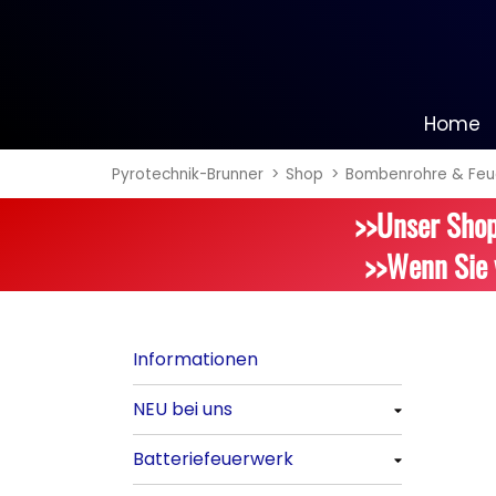
Home
Pyrotechnik-Brunner
Shop
Bombenrohre & Feu
Informationen
>>Unser Shop
NEU bei uns
>>Wenn Sie 
Alle anzeigen
Batteriefeuerwerk
Informationen
Alle anzeigen
NEU bei uns
Silvester-Raketen
Alle anzeigen
Batteriefeuerwerk
Alle anzeigen