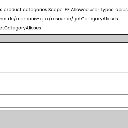
as product categories Scope: FE Allowed user types: apiU
ner.de/merconis-ajax/resource/getCategoryAliases
etCategoryAliases