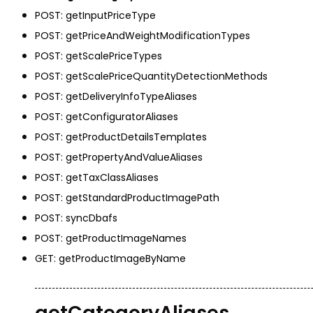
Böller
POST: getInputPriceType
Alle anzeigen
POST: getPriceAndWeightModificationTypes
China-Böller
POST: getScalePriceTypes
Knaller / Kanonenschläge
POST: getScalePriceQuantityDetectionMethods
Reibkopfknaller
Frösche, Pfeiffer
POST: getDeliveryInfoTypeAliases
POST: getConfiguratorAliases
Leuchtfeuerwerk
POST: getProductDetailsTemplates
Alle anzeigen
POST: getPropertyAndValueAliases
Vulkane
POST: getTaxClassAliases
Fontänen
POST: getStandardProductImagePath
Sonnen
Feuervögel
POST: syncDbafs
Römische Lichter
POST: getProductImageNames
GET: getProductImageByName
getCategoryAliases