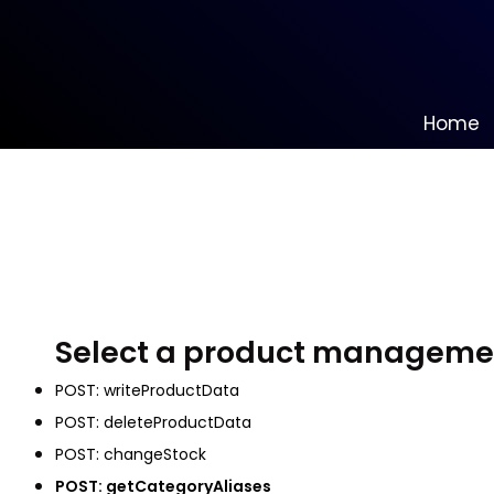
Home
Informationen
NEU bei uns
Alle anzeigen
Batteriefeuerwerk
Select a product managemen
Alle anzeigen
POST: writeProductData
POST: deleteProductData
Silvester-Raketen
Alle anzeigen
POST: changeStock
POST: getCategoryAliases