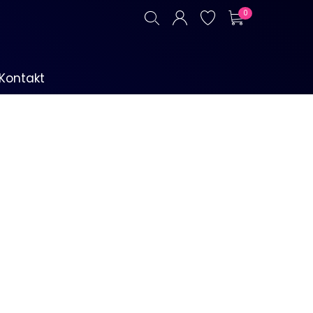
0
Kontakt
P1-Böller & Fontänen
Alle anzeigen
Kategorie F3
Alle anzeigen
Signalmunition
Alle anzeigen
Platzpatronen
Signalgeschosse
Zubehör