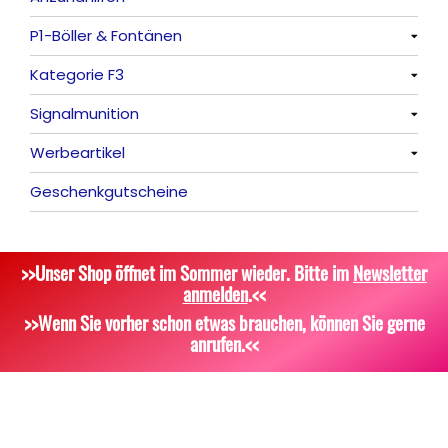
P1-Böller & Fontänen
Römische Lichter
Feuerschriften
Alle anzeigen
Kategorie F3
Indoor-Fontänen
Alle anzeigen
Signalmunition
Herz- und Konfetti-Shooter
Alle anzeigen
Werbeartikel
Wunderkerzen, Fackeln
Alle anzeigen
Geschenkgutscheine
Tischfeuerwerk
Platzpatronen
Alle anzeigen
Silvestergießen
Signalgeschosse
Bekleidung
>>Unser Shop öffnet im Sommer wieder. Bitte im
Newsletter
Dekoration, Knicklichter
Zubehör
Attrappen
anmelden
.<<
Scherzartikel
Sonstiges
>>Wenn Sie vorher schon etwas brauchen, können Sie gerne
anrufen.<<