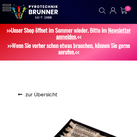
0
>>Unser Shop öffnet im Sommer wieder. Bitte im
Newsletter
anmelden
.<<
>>Wenn Sie vorher schon etwas brauchen, können Sie gerne
anrufen.<<
zur Übersicht