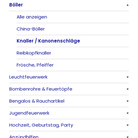
Böller
Alle anzeigen
Alle anzeigen
China-Böller
Knaller / Kanonenschläge
Reibkopfknaller
Frösche, Pfeiffer
Leuchtfeuerwerk
Bombenrohre & Feuertöpfe
Alle anzeigen
Bengalos & Rauchartikel
Vulkane
Alle anzeigen
Jugendfeuerwerk
Fontänen
Mit Rumms
Alle anzeigen
Hochzeit, Geburtstag, Party
Sonnen
Bezaubernde Effekte
Bengalos
Alle anzeigen
Anzündhilfen
Feuervögel
Rauchartikel
Alle anzeigen