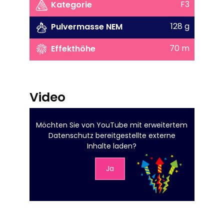
F3
Kategorie
128 g
Pulvermasse NEM
70 m
Effekthöhe
Video
Möchten Sie von
YouTube mit erweitertem
Datenschutz
bereitgestellte externe
Inhalte laden?
Ja