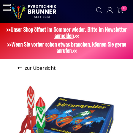
0
>>Unser Shop öffnet im Sommer wieder. Bitte im
Newsletter
anmelden
.<<
>>Wenn Sie vorher schon etwas brauchen, können Sie gerne
anrufen.<<
zur Übersicht