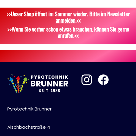
Dekoration, Knicklichter
Signalgeschosse
Bekleidung
>>Unser Shop öffnet im Sommer wieder. Bitte im
Newsletter
Scherzartikel
Zubehör
Attrappen
anmelden
.<<
Sonstiges
>>Wenn Sie vorher schon etwas brauchen, können Sie gerne
anrufen.<<
Pyrotechnik Brunner
Aischbachstraße 4