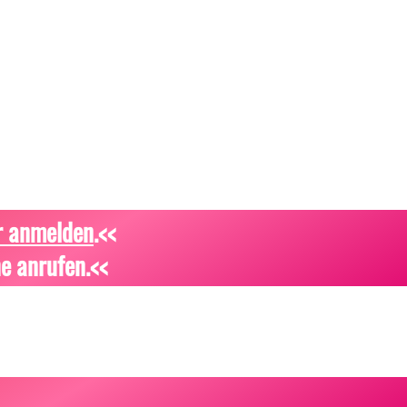
r anmelden
.<<
e anrufen.<<