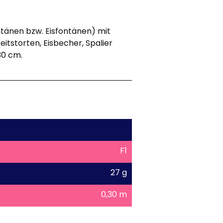
tänen bzw. Eisfontänen) mit
itstorten, Eisbecher, Spalier
30 cm.
F1
27 g
0,30 m