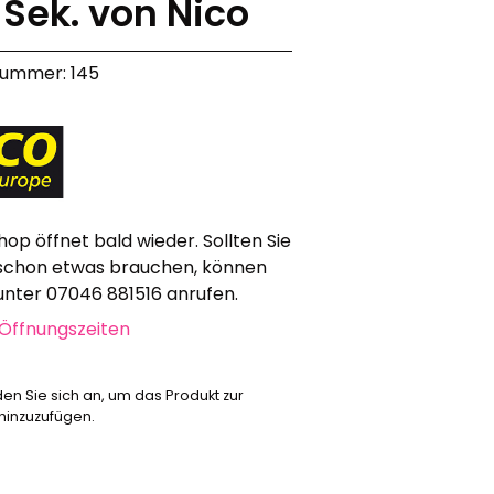
 Sek. von Nico
Werbeartikel
Alle anzeigen
nummer: 145
Bekleidung
Attrappen
Sonstiges
Geschenkgutscheine
hop öffnet bald wieder. Sollten Sie
schon etwas brauchen, können
 unter 07046 881516 anrufen.
Öffnungszeiten
den Sie sich an, um das Produkt zur
 hinzuzufügen.