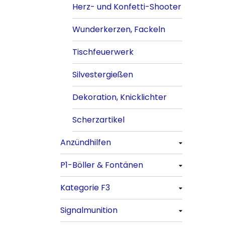
Herz- und Konfetti-Shooter
Wunderkerzen, Fackeln
Tischfeuerwerk
Silvestergießen
Dekoration, Knicklichter
Scherzartikel
Anzündhilfen
P1-Böller & Fontänen
Alle anzeigen
Kategorie F3
Alle anzeigen
Signalmunition
Alle anzeigen