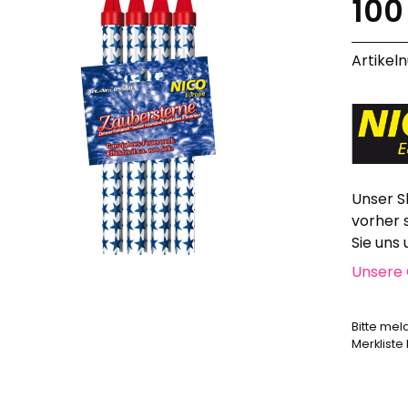
100
Alle anzeigen
Hochzeit, Geburtstag, Party
Artikel
Alle anzeigen
Feuerschriften
Indoor-Fontänen
Herz- und Konfetti-Shooter
Wunderkerzen, Fackeln
Tischfeuerwerk
Unser S
Silvestergießen
vorher 
Dekoration, Knicklichter
Sie uns
Scherzartikel
Unsere 
Anzündhilfen
Alle anzeigen
Bitte mel
Merkliste