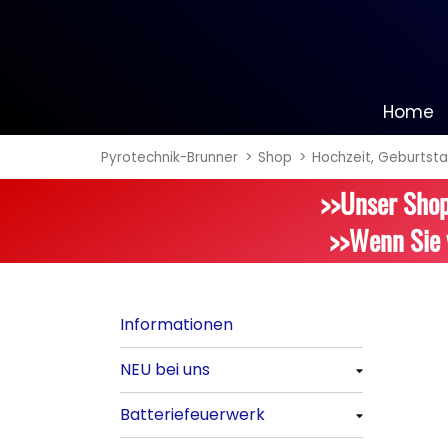
Home
Pyrotechnik-Brunner
Shop
Hochzeit, Geburtsta
Informationen
>>Unser Shop
NEU bei uns
>>Wenn Sie 
Alle anzeigen
Batteriefeuerwerk
Informationen
Alle anzeigen
NEU bei uns
Silvester-Raketen
Alle anzeigen
Batteriefeuerwerk
Alle anzeigen