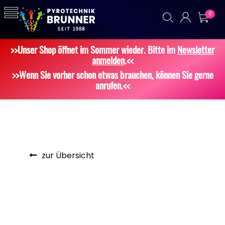
0
>>Unser Shop öffnet im Sommer wieder. Bitte im
Newsletter
anmelden
.<<
>>Wenn Sie vorher schon etwas brauchen, können Sie gerne
anrufen.<<
zur Übersicht