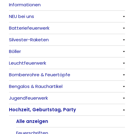
Informationen
NEU bei uns
Batteriefeuerwerk
Alle anzeigen
Silvester-Raketen
Alle anzeigen
Böller
Alle anzeigen
Leuchtfeuerwerk
Alle anzeigen
Bombenrohre & Feuertöpfe
China-Böller
Alle anzeigen
Bengalos & Rauchartikel
Knaller / Kanonenschläge
Vulkane
Alle anzeigen
Jugendfeuerwerk
Reibkopfknaller
Fontänen
Mit Rumms
Alle anzeigen
Hochzeit, Geburtstag, Party
Frösche, Pfeiffer
Sonnen
Bezaubernde Effekte
Bengalos
Alle anzeigen
Feuervögel
Rauchartikel
Alle anzeigen
Römische Lichter
Feuerschriften