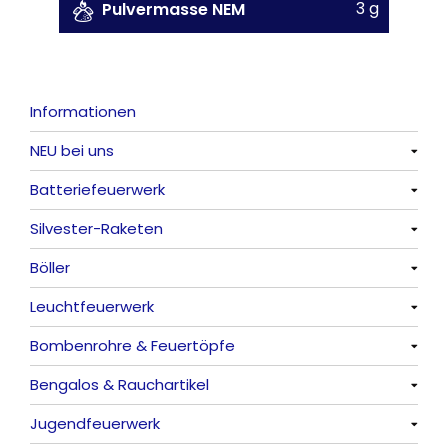
3 g
Pulvermasse NEM
Informationen
NEU bei uns
Batteriefeuerwerk
Alle anzeigen
Silvester-Raketen
Alle anzeigen
Böller
Alle anzeigen
Leuchtfeuerwerk
Alle anzeigen
Bombenrohre & Feuertöpfe
China-Böller
Alle anzeigen
Bengalos & Rauchartikel
Knaller / Kanonenschläge
Vulkane
Alle anzeigen
Jugendfeuerwerk
Reibkopfknaller
Fontänen
Mit Rumms
Alle anzeigen