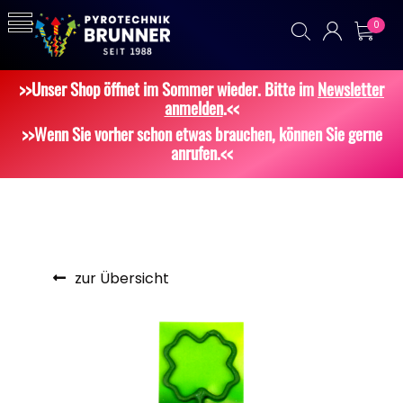
0
>>Unser Shop öffnet im Sommer wieder. Bitte im
Newsletter
anmelden
.<<
>>Wenn Sie vorher schon etwas brauchen, können Sie gerne
anrufen.<<
zur Übersicht