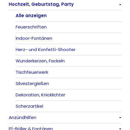
Hochzeit, Geburtstag, Party
Frösche, Pfeiffer
Sonnen
Bezaubernde Effekte
Bengalos
Alle anzeigen
Feuervögel
Rauchartikel
Alle anzeigen
Römische Lichter
Feuerschriften
Indoor-Fontänen
Herz- und Konfetti-Shooter
Wunderkerzen, Fackeln
Tischfeuerwerk
Silvestergießen
Dekoration, Knicklichter
Scherzartikel
Anzündhilfen
P1-Böller & Fontänen
Alle anzeigen