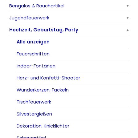
Bengalos & Rauchartikel
Knaller / Kanonenschläge
Vulkane
Alle anzeigen
Jugendfeuerwerk
Reibkopfknaller
Fontänen
Mit Rumms
Alle anzeigen
Hochzeit, Geburtstag, Party
Frösche, Pfeiffer
Sonnen
Bezaubernde Effekte
Bengalos
Alle anzeigen
Feuervögel
Rauchartikel
Alle anzeigen
Römische Lichter
Feuerschriften
Indoor-Fontänen
Herz- und Konfetti-Shooter
Wunderkerzen, Fackeln
Tischfeuerwerk
Silvestergießen
Dekoration, Knicklichter
Scherzartikel