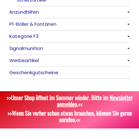
Anzündhilfen
P1-Böller & Fontänen
Alle anzeigen
Kategorie F3
Alle anzeigen
Signalmunition
Alle anzeigen
Werbeartikel
Alle anzeigen
Geschenkgutscheine
Platzpatronen
Alle anzeigen
Signalgeschosse
Bekleidung
>>Unser Shop öffnet im Sommer wieder. Bitte im
Newsletter
Zubehör
Attrappen
anmelden
.<<
Sonstiges
>>Wenn Sie vorher schon etwas brauchen, können Sie gerne
anrufen.<<