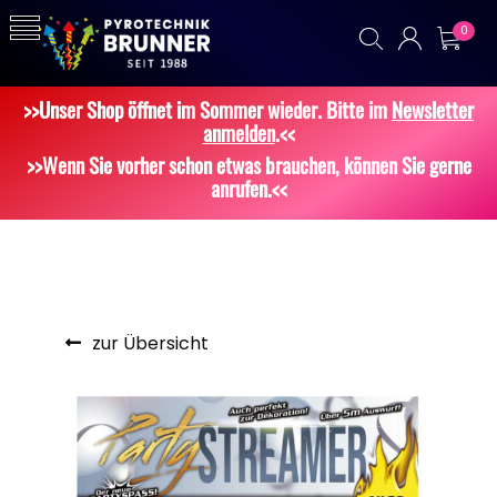
0
>>Unser Shop öffnet im Sommer wieder. Bitte im
Newsletter
anmelden
.<<
>>Wenn Sie vorher schon etwas brauchen, können Sie gerne
anrufen.<<
zur Übersicht