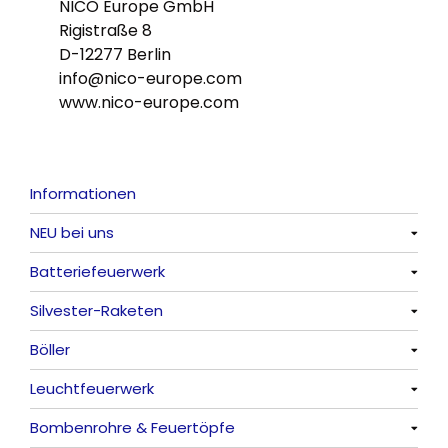
NICO Europe GmbH
Rigistraße 8
D-12277 Berlin
info@nico-europe.com
www.nico-europe.com
Informationen
NEU bei uns
Batteriefeuerwerk
Alle anzeigen
Silvester-Raketen
Alle anzeigen
Böller
Alle anzeigen
Leuchtfeuerwerk
Alle anzeigen
Bombenrohre & Feuertöpfe
China-Böller
Alle anzeigen