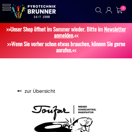
0
>>Unser Shop öffnet im Sommer wieder. Bitte im
Newsletter
anmelden
.<<
>>Wenn Sie vorher schon etwas brauchen, können Sie gerne
anrufen.<<
zur Übersicht