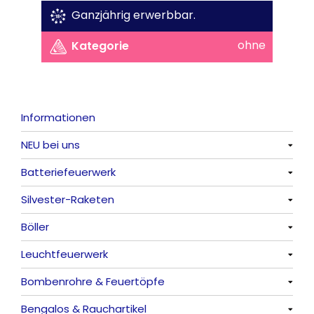
Ganzjährig erwerbbar.
ohne
Kategorie
Informationen
NEU bei uns
Batteriefeuerwerk
Alle anzeigen
Silvester-Raketen
Alle anzeigen
Böller
Alle anzeigen
Leuchtfeuerwerk
Alle anzeigen
Bombenrohre & Feuertöpfe
China-Böller
Alle anzeigen
Bengalos & Rauchartikel
Knaller / Kanonenschläge
Vulkane
Alle anzeigen