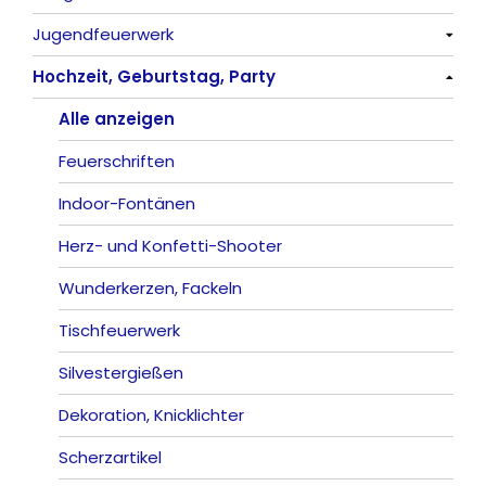
Jugendfeuerwerk
Reibkopfknaller
Fontänen
Mit Rumms
Alle anzeigen
Hochzeit, Geburtstag, Party
Frösche, Pfeiffer
Sonnen
Bezaubernde Effekte
Bengalos
Alle anzeigen
Feuervögel
Rauchartikel
Alle anzeigen
Römische Lichter
Feuerschriften
Indoor-Fontänen
Herz- und Konfetti-Shooter
Wunderkerzen, Fackeln
Tischfeuerwerk
Silvestergießen
Dekoration, Knicklichter
Scherzartikel