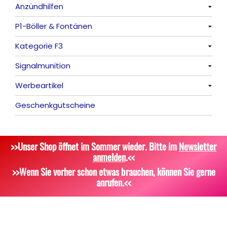
Anzündhilfen
P1-Böller & Fontänen
Alle anzeigen
Kategorie F3
Alle anzeigen
Signalmunition
Alle anzeigen
Werbeartikel
Alle anzeigen
Geschenkgutscheine
Platzpatronen
Alle anzeigen
Signalgeschosse
Bekleidung
>>Unser Shop öffnet im Sommer wieder. Bitte im
Newsletter
Zubehör
Attrappen
anmelden
.<<
Sonstiges
>>Wenn Sie vorher schon etwas brauchen, können Sie gerne
anrufen.<<