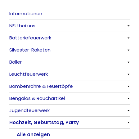
Informationen
NEU bei uns
Batteriefeuerwerk
Alle anzeigen
Silvester-Raketen
Alle anzeigen
Böller
Alle anzeigen
Leuchtfeuerwerk
Alle anzeigen
Bombenrohre & Feuertöpfe
China-Böller
Alle anzeigen
Bengalos & Rauchartikel
Knaller / Kanonenschläge
Vulkane
Alle anzeigen
Jugendfeuerwerk
Reibkopfknaller
Fontänen
Mit Rumms
Alle anzeigen
Hochzeit, Geburtstag, Party
Frösche, Pfeiffer
Sonnen
Bezaubernde Effekte
Bengalos
Alle anzeigen
Feuervögel
Rauchartikel
Alle anzeigen