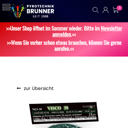
0
>>Unser Shop öffnet im Sommer wieder. Bitte im
Newsletter
anmelden
.<<
>>Wenn Sie vorher schon etwas brauchen, können Sie gerne
anrufen.<<
zur Übersicht