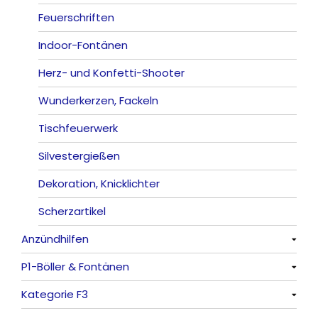
Römische Lichter
Feuerschriften
Indoor-Fontänen
Herz- und Konfetti-Shooter
Wunderkerzen, Fackeln
Tischfeuerwerk
Silvestergießen
Dekoration, Knicklichter
Scherzartikel
Anzündhilfen
P1-Böller & Fontänen
Alle anzeigen
Kategorie F3
Alle anzeigen