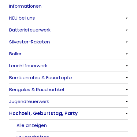
Informationen
NEU bei uns
Batteriefeuerwerk
Alle anzeigen
Silvester-Raketen
Alle anzeigen
Böller
Alle anzeigen
Leuchtfeuerwerk
Alle anzeigen
Bombenrohre & Feuertöpfe
China-Böller
Alle anzeigen
Bengalos & Rauchartikel
Knaller / Kanonenschläge
Vulkane
Alle anzeigen
Jugendfeuerwerk
Reibkopfknaller
Fontänen
Mit Rumms
Alle anzeigen
Hochzeit, Geburtstag, Party
Frösche, Pfeiffer
Sonnen
Bezaubernde Effekte
Bengalos
Alle anzeigen
Feuervögel
Rauchartikel
Alle anzeigen