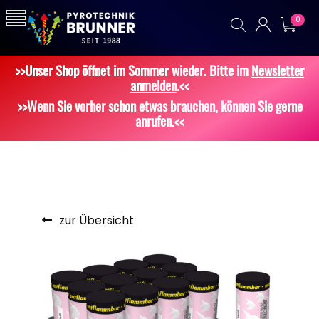
0
>>Unser Shop öffnet im Sommer wieder. Bitte im
Newsletter
anmelden
.<<
>>Wenn Sie vorher schon etwas brauchen, können Sie gerne
anrufen.<<
zur Übersicht