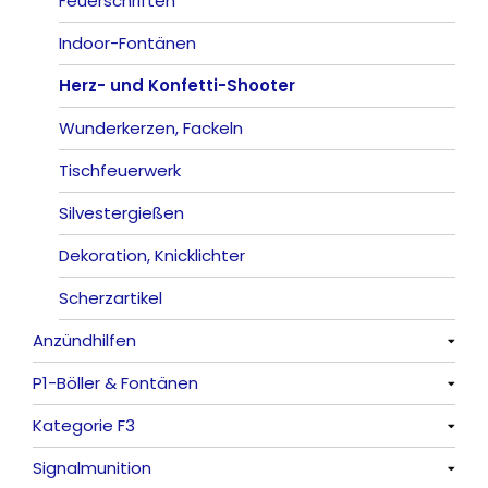
Römische Lichter
Feuerschriften
Indoor-Fontänen
Herz- und Konfetti-Shooter
Wunderkerzen, Fackeln
Tischfeuerwerk
Silvestergießen
Dekoration, Knicklichter
Scherzartikel
Anzündhilfen
P1-Böller & Fontänen
Alle anzeigen
Kategorie F3
Alle anzeigen
Signalmunition
Alle anzeigen