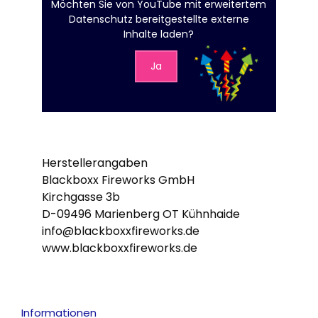
Möchten Sie von
YouTube mit erweitertem
Datenschutz
bereitgestellte externe
Inhalte laden?
Ja
Herstellerangaben
Blackboxx Fireworks GmbH
Kirchgasse 3b
D-09496 Marienberg OT Kühnhaide
info@blackboxxfireworks.de
www.blackboxxfireworks.de
Informationen