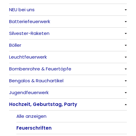
NEU bei uns
Batteriefeuerwerk
Alle anzeigen
Silvester-Raketen
Alle anzeigen
Böller
Alle anzeigen
Leuchtfeuerwerk
Alle anzeigen
Bombenrohre & Feuertöpfe
China-Böller
Alle anzeigen
Bengalos & Rauchartikel
Knaller / Kanonenschläge
Vulkane
Alle anzeigen
Jugendfeuerwerk
Reibkopfknaller
Fontänen
Mit Rumms
Alle anzeigen
Hochzeit, Geburtstag, Party
Frösche, Pfeiffer
Sonnen
Bezaubernde Effekte
Bengalos
Alle anzeigen
Feuervögel
Rauchartikel
Alle anzeigen
Römische Lichter
Feuerschriften