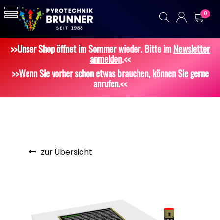
0
>>Unser Shop öffnet im Sommer wieder. Bitte im
Newsletter
anmelden
.<<
>>Wenn Sie vorher schon etwas brauchen, können Sie gerne
anrufen.<<
zur Übersicht