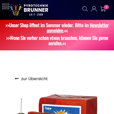
0
>>Unser Shop öffnet im Sommer wieder. Bitte im
Newsletter
anmelden
.<<
>>Wenn Sie vorher schon etwas brauchen, können Sie gerne
anrufen.<<
zur Übersicht