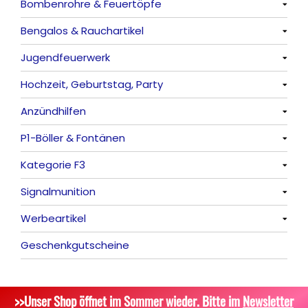
Bombenrohre & Feuertöpfe
Alle anzeigen
Bengalos & Rauchartikel
Vulkane
Alle anzeigen
Jugendfeuerwerk
Fontänen
Mit Rumms
Alle anzeigen
Hochzeit, Geburtstag, Party
Sonnen
Bezaubernde Effekte
Bengalos
Alle anzeigen
Anzündhilfen
Feuervögel
Rauchartikel
Alle anzeigen
P1-Böller & Fontänen
Römische Lichter
Feuerschriften
Alle anzeigen
Kategorie F3
Indoor-Fontänen
Alle anzeigen
Signalmunition
Herz- und Konfetti-Shooter
Alle anzeigen
Werbeartikel
Wunderkerzen, Fackeln
Alle anzeigen
Geschenkgutscheine
Tischfeuerwerk
Platzpatronen
Alle anzeigen
Silvestergießen
Signalgeschosse
Bekleidung
>>Unser Shop öffnet im Sommer wieder. Bitte im
Newsletter
Dekoration, Knicklichter
Zubehör
Attrappen