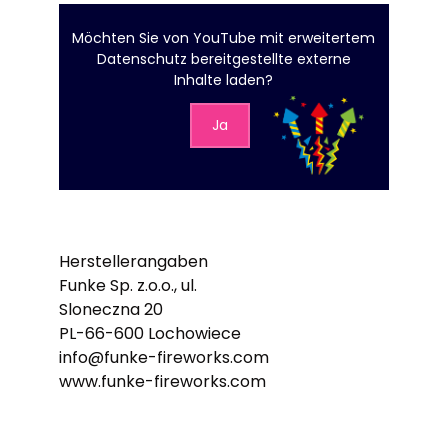
Möchten Sie von
YouTube mit erweitertem
Datenschutz
bereitgestellte externe
Inhalte laden?
Ja
Herstellerangaben
Funke Sp. z.o.o., ul.
Sloneczna 20
PL-66-600 Lochowiece
info@funke-fireworks.com
www.funke-fireworks.com