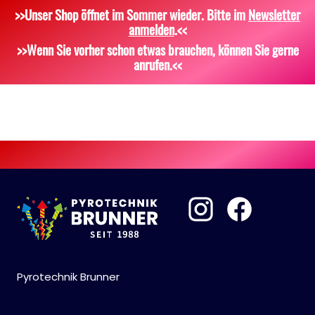
>>Unser Shop öffnet im Sommer wieder. Bitte im
Newsletter
Dekoration, Knicklichter
Zubehör
Attrappen
anmelden
.<<
Scherzartikel
Sonstiges
>>Wenn Sie vorher schon etwas brauchen, können Sie gerne
anrufen.<<
Pyrotechnik Brunner