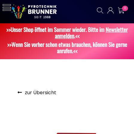
0
>>Unser Shop öffnet im Sommer wieder. Bitte im
Newsletter
anmelden
.<<
>>Wenn Sie vorher schon etwas brauchen, können Sie gerne
anrufen.<<
zur Übersicht