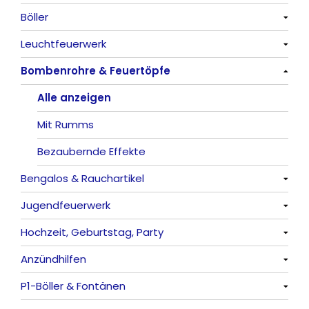
Böller
Alle anzeigen
Leuchtfeuerwerk
Alle anzeigen
Bombenrohre & Feuertöpfe
China-Böller
Alle anzeigen
Knaller / Kanonenschläge
Vulkane
Alle anzeigen
Reibkopfknaller
Fontänen
Mit Rumms
Frösche, Pfeiffer
Sonnen
Bezaubernde Effekte
Bengalos & Rauchartikel
Feuervögel
Jugendfeuerwerk
Römische Lichter
Alle anzeigen
Hochzeit, Geburtstag, Party
Bengalos
Alle anzeigen
Anzündhilfen
Rauchartikel
Alle anzeigen
P1-Böller & Fontänen
Feuerschriften
Alle anzeigen