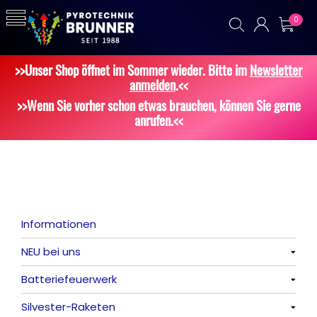
0
>>Unser Shop öffnet im Sommer wieder. Bitte im
Newsletter
anmelden
.<<
>>Wenn Sie vorher schon etwas brauchen, können Sie gerne
anrufen.<<
Informationen
NEU bei uns
Batteriefeuerwerk
Alle anzeigen
Silvester-Raketen
Alle anzeigen