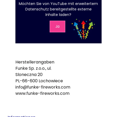
Möchten Sie von
YouTube mit erweitertem
Datenschutz
bereitgestellte externe
Inhalte laden?
Ja
Herstellerangaben
Funke Sp. z.o.o., ul.
Sloneczna 20
PL-66-600 Lochowiece
info@funke-fireworks.com
www.funke-fireworks.com