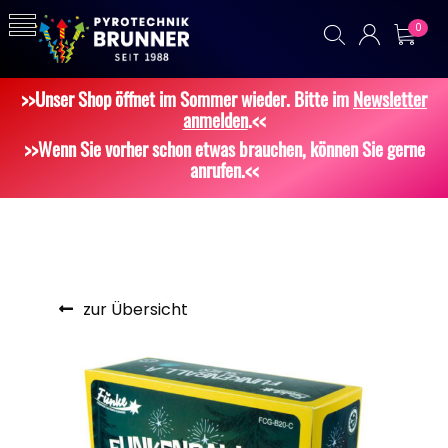
0
>>Unser Shop öffnet im Sommer wieder. Bitte im
Newsletter
anmelden
.<<
>>Wenn Sie vorher schon etwas brauchen, können Sie gerne
anrufen.<<
zur Übersicht