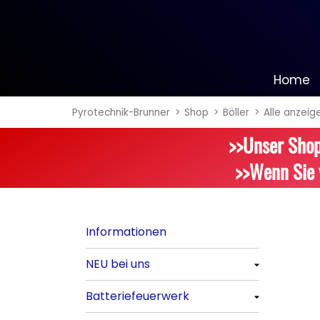
Home
Pyrotechnik-Brunner
Shop
Böller
Alle anzeig
Informationen
>>Unser Shop
NEU bei uns
>>Wenn Sie 
Alle anzeigen
Batteriefeuerwerk
Informationen
Alle anzeigen
NEU bei uns
Silvester-Raketen
Alle anzeigen
Batteriefeuerwerk
Alle anzeigen