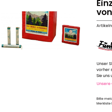
Ein
Alle anzeigen
von
Hochzeit, Geburtstag, Party
Alle anzeigen
Artikel
Feuerschriften
Indoor-Fontänen
Herz- und Konfetti-Shooter
Wunderkerzen, Fackeln
Tischfeuerwerk
Silvestergießen
Dekoration, Knicklichter
Unser S
Scherzartikel
vorher 
Sie uns
Anzündhilfen
Unsere 
Alle anzeigen
Bitte mel
Merkliste