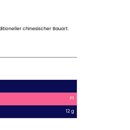
ditioneller chinesischer Bauart.
P1
12 g