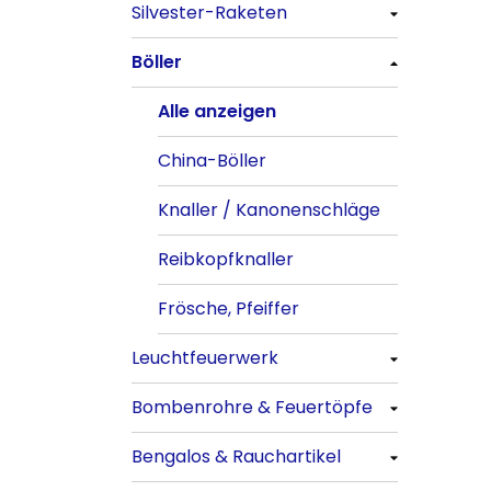
Silvester-Raketen
Alle anzeigen
Böller
Alle anzeigen
Böller
Alle anzeigen
China-Böller
Knaller / Kanonenschläge
Alle anzeigen
Reibkopfknaller
Frösche, Pfeiffer
China-Böller
Leuchtfeuerwerk
Knaller / Kanonenschläge
Alle anzeigen
Reibkopfknaller
Vulkane
Fontänen
Frösche, Pfeiffer
Sonnen
Feuervögel
Leuchtfeuerwerk
Römische Lichter
Bombenrohre & Feuertöpfe
Alle anzeigen
Bengalos & Rauchartikel
Vulkane
Alle anzeigen