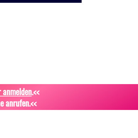
r anmelden
.<<
e anrufen.<<