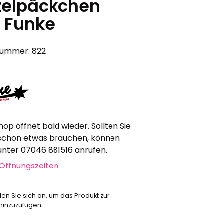
zelpäckchen
Werbeartikel
 Funke
Alle anzeigen
Bekleidung
nummer: 822
Attrappen
Sonstiges
Geschenkgutscheine
hop öffnet bald wieder. Sollten Sie
schon etwas brauchen, können
 unter 07046 881516 anrufen.
Öffnungszeiten
den Sie sich an, um das Produkt zur
 hinzuzufügen.