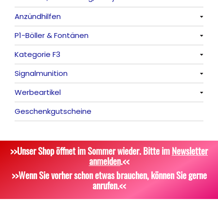
Anzündhilfen
Feuervögel
Rauchartikel
Alle anzeigen
P1-Böller & Fontänen
Römische Lichter
Feuerschriften
Alle anzeigen
Kategorie F3
Indoor-Fontänen
Alle anzeigen
Signalmunition
Herz- und Konfetti-Shooter
Alle anzeigen
Werbeartikel
Wunderkerzen, Fackeln
Alle anzeigen
Geschenkgutscheine
Tischfeuerwerk
Platzpatronen
Alle anzeigen
Silvestergießen
Signalgeschosse
Bekleidung
>>Unser Shop öffnet im Sommer wieder. Bitte im
Newsletter
Dekoration, Knicklichter
Zubehör
Attrappen
anmelden
.<<
Scherzartikel
Sonstiges
>>Wenn Sie vorher schon etwas brauchen, können Sie gerne
anrufen.<<