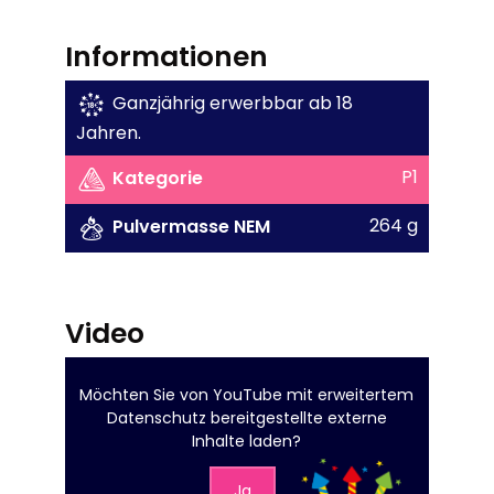
Informationen
Ganzjährig erwerbbar ab 18
Jahren.
P1
Kategorie
264 g
Pulvermasse NEM
Video
Möchten Sie von
YouTube mit erweitertem
Datenschutz
bereitgestellte externe
Inhalte laden?
Ja