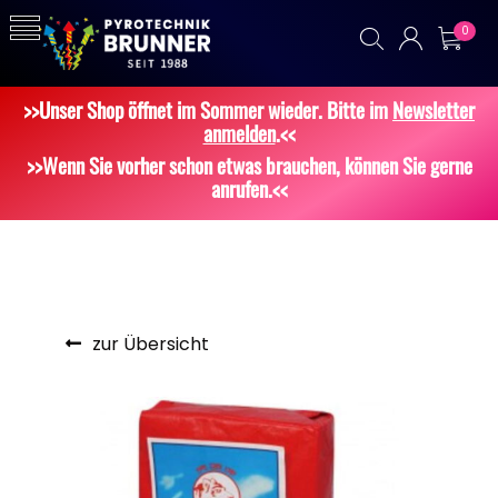
0
>>Unser Shop öffnet im Sommer wieder. Bitte im
Newsletter
anmelden
.<<
>>Wenn Sie vorher schon etwas brauchen, können Sie gerne
anrufen.<<
zur Übersicht