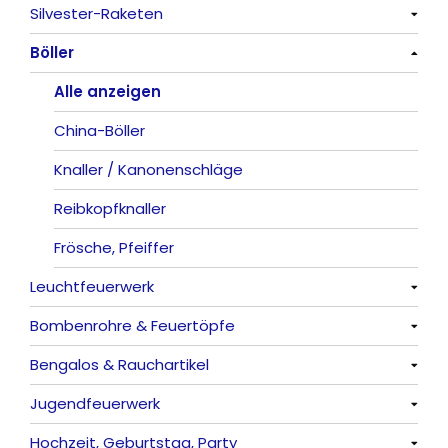
Silvester-Raketen
Alle anzeigen
Böller
Alle anzeigen
Alle anzeigen
China-Böller
Knaller / Kanonenschläge
Reibkopfknaller
Frösche, Pfeiffer
Leuchtfeuerwerk
Bombenrohre & Feuertöpfe
Alle anzeigen
Bengalos & Rauchartikel
Vulkane
Alle anzeigen
Jugendfeuerwerk
Fontänen
Mit Rumms
Alle anzeigen
Hochzeit, Geburtstag, Party
Sonnen
Bezaubernde Effekte
Bengalos
Alle anzeigen